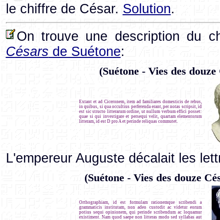
le chiffre de César.
Solution
.
On trouve une description du c
Césars
de Suétone
:
(Suétone - Vies des douze
Extant et ad Ciceronem, item ad familiares domesticis de rebus,
in quibus, si qua occultius perferenda erant, per notas scripsit, id
est sic structo litterarum ordine, ut nullum verbum effici posset:
quae si qui investigare et persequi velit, quartam elementorum
litteram, id est D pro A et perinde reliquas commutet.
L'empereur Auguste décalait les let
(Suétone - Vies des douze C
Orthographiam, id est formulam rationemque scribendi a
grammaticis institutam, non adeo custodit ac videtur eorum
potius sequi opinionem, qui perinde scribendum ac loquamur
existiment. Nam quod saepe non litteras modo sed syllabas aut