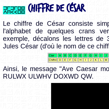
Chiffre de César
Le chiffre de César consiste si
l'alphabet de quelques crans ve
exemple, décalons les lettres de 
Jules César (d'où le nom de ce chiff
Clair
A
B
C
D
E
F
G
H
I
J
Chiffré
D
E
F
G
H
I
J
K
L
M
Ainsi, le message "Ave Caesar mo
RULWX ULWHV DOXWD QW.