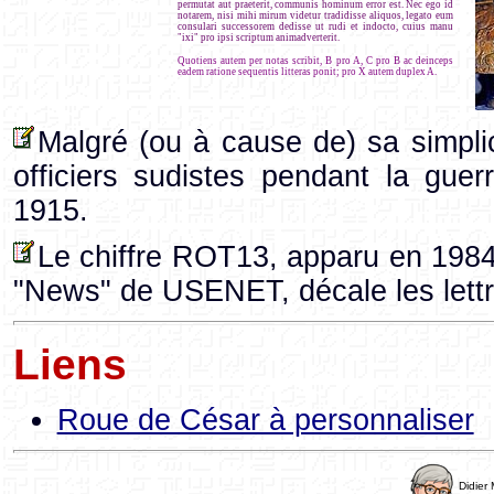
permutat aut praeterit, communis hominum error est. Nec ego id
notarem, nisi mihi mirum videtur tradidisse aliquos, legato eum
consulari successorem dedisse ut rudi et indocto, cuius manu
"ixi" pro ipsi scriptum animadverterit.
Quotiens autem per notas scribit, B pro A, C pro B ac deinceps
eadem ratione sequentis litteras ponit; pro X autem duplex A.
Malgré (ou à cause de) sa simplic
officiers sudistes pendant la gue
1915.
Le chiffre ROT13, apparu en 1984
"News" de USENET, décale les lettr
Liens
Roue de César à personnaliser
Didier 