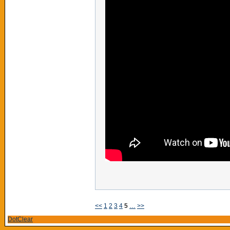
<<
1
2
3
4
5
…
>>
DotClear