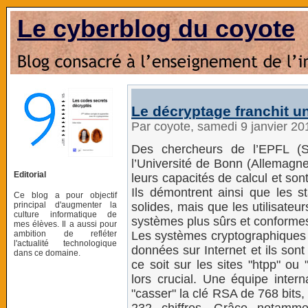
Le cyberblog du coyote
Le décryptage franchit u
Par coyote, samedi 9 janvier 2
Des chercheurs de l’EPFL (Su
l’Université de Bonn (Allemag
Editorial
leurs capacités de calcul et son
Ils démontrent ainsi que les 
Ce blog a pour objectif
principal d'augmenter la
solides, mais que les utilisate
culture informatique de
systèmes plus sûrs et conform
mes élèves. Il a aussi pour
ambition de refléter
Les systèmes cryptographiques 
l'actualité technologique
données sur Internet et ils so
dans ce domaine.
ce soit sur les sites "htpp" ou "
lors crucial. Une équipe intern
"casser" la clé RSA de 768 bits,