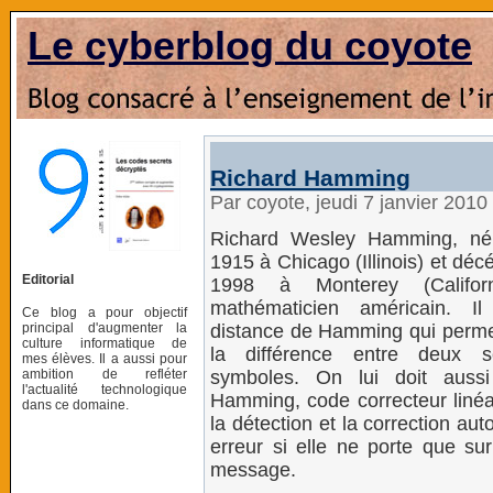
Le cyberblog du coyote
Richard Hamming
Par coyote, jeudi 7 janvier 201
Richard Wesley Hamming, né 
1915 à Chicago (Illinois) et décé
Editorial
1998 à Monterey (Califor
mathématicien américain. I
Ce blog a pour objectif
principal d'augmenter la
distance de Hamming qui permet
culture informatique de
la différence entre deux 
mes élèves. Il a aussi pour
ambition de refléter
symboles. On lui doit auss
l'actualité technologique
Hamming, code correcteur linéa
dans ce domaine.
la détection et la correction au
erreur si elle ne porte que sur
message.