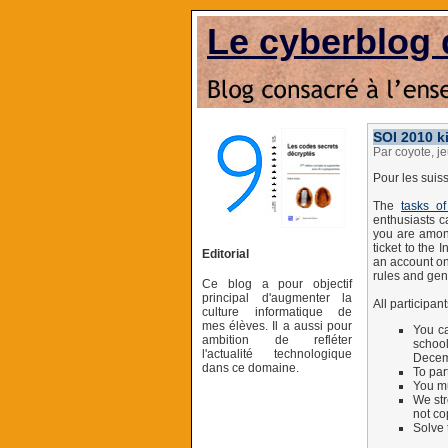
Le cyberblog 
SOI 2010 k
Par coyote, j
Pour les suiss
The
tasks of
enthusiasts c
you are among
ticket to the 
Editorial
an account on
rules and gen
Ce blog a pour objectif
principal d'augmenter la
All participant
culture informatique de
mes élèves. Il a aussi pour
You ca
ambition de refléter
school
l'actualité technologique
Decem
dans ce domaine.
To par
You mu
We str
not co
Solve 