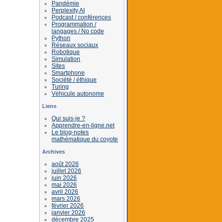
Pandémie
Perplexity AI
Podcast / conférences
Programmation /
langages / No code
Python
Réseaux sociaux
Robotique
Simulation
Sites
Smartphone
Société / éthique
Turing
Véhicule autonome
Liens
Qui suis-je ?
Apprendre-en-ligne.net
Le blog-notes
mathématique du coyote
Archives
août 2026
juillet 2026
juin 2026
mai 2026
avril 2026
mars 2026
février 2026
janvier 2026
décembre 2025