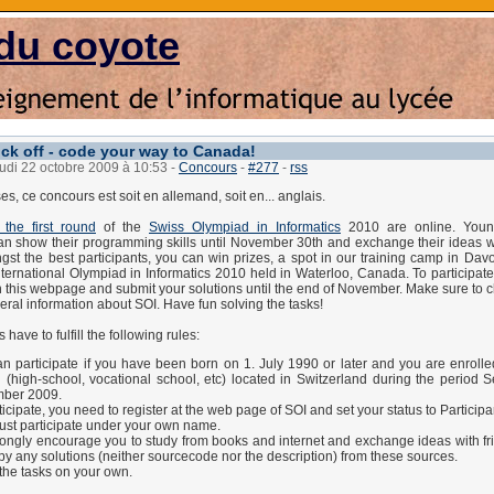
du coyote
ick off - code your way to Canada!
eudi 22 octobre 2009 à 10:53
-
Concours
-
#277
-
rss
es, ce concours est soit en allemand, soit en... anglais.
 the first round
of the
Swiss Olympiad in Informatics
2010 are online. Youn
an show their programming skills until November 30th and exchange their ideas wit
st the best participants, you can win prizes, a spot in our training camp in Dav
International Olympiad in Informatics 2010 held in Waterloo, Canada. To participate
 this webpage and submit your solutions until the end of November. Make sure to c
eral information about SOI. Have fun solving the tasks!
s have to fulfill the following rules:
n participate if you have been born on 1. July 1990 or later and you are enrolle
 (high-school, vocational school, etc) located in Switzerland during the period 
ber 2009.
ticipate, you need to register at the web page of SOI and set your status to Participa
st participate under your own name.
ongly encourage you to study from books and internet and exchange ideas with fr
py any solutions (neither sourcecode nor the description) from these sources.
the tasks on your own.