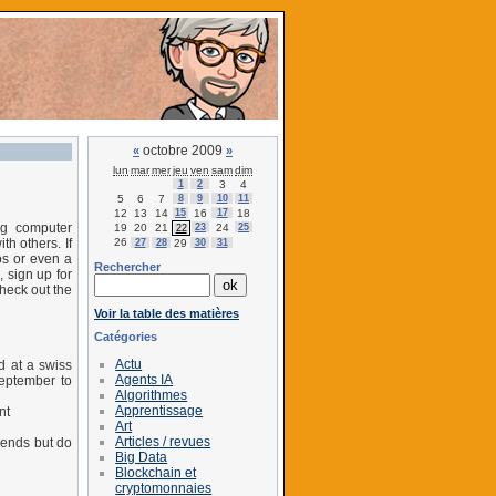
octobre 2009
«
»
lun
mar
mer
jeu
ven
sam
dim
1
2
3
4
5
6
7
8
9
10
11
12
13
14
15
16
17
18
g computer
19
20
21
23
24
25
22
26
h others. If
27
28
29
30
31
os or even a
Rechercher
, sign up for
heck out the
Voir la table des matières
Catégories
Actu
d at a swiss
Agents IA
September to
Algorithmes
Apprentissage
nt
Art
Articles / revues
iends but do
Big Data
Blockchain et
cryptomonnaies