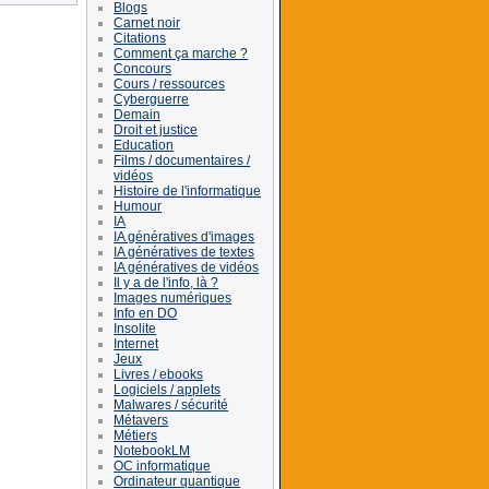
Blogs
Carnet noir
Citations
Comment ça marche ?
Concours
Cours / ressources
Cyberguerre
Demain
Droit et justice
Education
Films / documentaires /
vidéos
Histoire de l'informatique
Humour
IA
IA génératives d'images
IA génératives de textes
IA génératives de vidéos
Il y a de l'info, là ?
Images numériques
Info en DO
Insolite
Internet
Jeux
Livres / ebooks
Logiciels / applets
Malwares / sécurité
Métavers
Métiers
NotebookLM
OC informatique
Ordinateur quantique