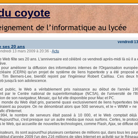
du coyote
vendredi 1
e ses 20 ans
vendredi 13 mars 2009 à 20:36
-
Actu
 Web fête ses 20 ans. L'anniversaire est célébré ce vendredi après-midi là où il a 
ève.
t pour améliorer la diffusion des informations internes de l'Organisation europé
cléaire (CERN) qu'un projet de système de liens hypertexte y a été proposé 
ien Tim Berners-Lee, bientôt rejoint par l'ingénieur Robert Cailliau. Ces deu
Web jusqu'à son adolescence.
nd public, le Web a véritablement pris naissance au début de l'année 19
 par le Centre national de superinformatique (NCSA), de l'université de l'Ill
ion de son navigateur, Mosaic, qui fut vite disponible pour Mac et PC.
e monde du Web était gris, parsemé quasi exclusivement de liens hypertextes bl
 viraient au pourpre. On ne dénombrait alors que 500 serveurs, et le « WWW » ne 
fic d'Internet.
1994, le nombre de serveurs était passé à 10 000, et le Web comptait déjà 
. Aujourd'hui, c'est presque sur un autre média que nous surfons. Certes, le protoc
 le Web, qui accueille de nouvelles technologies, comme Flash, Ajax, se diffuse d
isateurs, ils sont aujourd'hui plusieurs centaines de millions qui, dans tous les p
 début d'année 2009 l'un des 216 millions de sites Internet en activité sur le Réseau