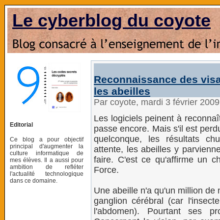
Le cyberblog du coyote
Reconnaissance des visage
les abeilles
Par coyote, mardi 3 février 200
Les logiciels peinent à reconna
Editorial
passe encore. Mais s'il est perd
quelconque, les résultats ch
Ce blog a pour objectif
principal d'augmenter la
attente, les abeilles y parvienne
culture informatique de
faire. C'est ce qu'affirme un c
mes élèves. Il a aussi pour
ambition de refléter
Force.
l'actualité technologique
dans ce domaine.
Une abeille n'a qu'un million d
ganglion cérébral (car l'insect
l'abdomen). Pourtant ses pr