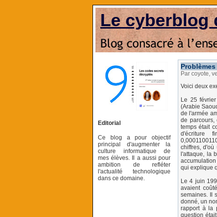
Le cyberblog 
Problèmes 
Par coyote, v
Voici deux ex
Le 25 févrie
(Arabie Saoud
de l'armée am
de parcours, 
Editorial
temps était 
d'écriture
Ce blog a pour objectif
0,0001100110
principal d'augmenter la
chiffres, d'
culture informatique de
l'attaque, la
mes élèves. Il a aussi pour
accumulation 
ambition de refléter
qui explique q
l'actualité technologique
dans ce domaine.
Le 4 juin 19
avaient coût
semaines. Il 
donné, un nomb
rapport à la 
question étai