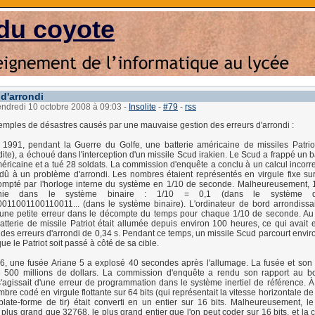
du coyote
d'arrondi
endredi 10 octobre 2008 à 09:03
-
Insolite
-
#79
-
rss
emples de désastres causés par une mauvaise gestion des erreurs d'arrondi :
r 1991, pendant la Guerre du Golfe, une batterie américaine de missiles Patri
ite), a échoué dans l'interception d'un missile Scud irakien. Le Scud a frappé un
éricaine et a tué 28 soldats. La commission d'enquête a conclu à un calcul incorr
dû à un problème d'arrondi. Les nombres étaient représentés en virgule fixe sur
compté par l'horloge interne du système en 1/10 de seconde. Malheureusement, 
 finie dans le système binaire : 1/10 = 0,1 (dans le système d
011001100110011... (dans le système binaire). L'ordinateur de bord arrondissa
où une petite erreur dans le décompte du temps pour chaque 1/10 de seconde. 
 batterie de missile Patriot était allumée depuis environ 100 heures, ce qui avait 
des erreurs d'arrondi de 0,34 s. Pendant ce temps, un missile Scud parcourt envir
ue le Patriot soit passé à côté de sa cible.
96, une fusée Ariane 5 a explosé 40 secondes après l'allumage. La fusée et so
é 500 millions de dollars. La commission d'enquête a rendu son rapport au b
s'agissait d'une erreur de programmation dans le système inertiel de référence.
re codé en virgule flottante sur 64 bits (qui représentait la vitesse horizontale de
plate-forme de tir) était converti en un entier sur 16 bits. Malheureusement, 
t plus grand que 32768, le plus grand entier que l'on peut coder sur 16 bits, et la