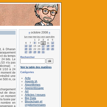
octobre 2008
«
»
lun
mar
mer
jeu
ven
sam
dim
1
2
3
4
5
6
7
8
9
11
12
10
13
14
15
16
18
19
17
ot, à Dharan
20
21
22
23
24
25
26
27
28
29
30
31
 baraquement
ect du temps
Rechercher
 24 bits. Le
1/10 n'a pas
écimal) =
Voir la table des matières
it 1/10 à 24
Catégories
Au moment de
entraîné une
Actu
on 500 m, ce
Agents IA
Algorithmes
Apprentissage
n chargement
Art
out de deux
Articles / revues
 À un moment
Big Data
 la fusée par
Blockchain et
le nombre en
cryptomonnaies
 conversion a