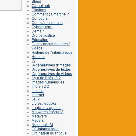
Blogs
Carnet noir
Citations
Comment ça marche ?
Concours
Cours / ressources
Cyberguerre
Demain
Droit et justice
Education
Films / documentaires /
vidéos
Histoire de l'informatique
Humour
IA
IA génératives d'images
IA génératives de textes
IA génératives de vidéos
Il y a de l'info, là ?
Images numériques
Info en DO
Insolite
Internet
Jeux
Livres / ebooks
Logiciels / applets
Malwares / sécurité
Métavers
Métiers
NotebookLM
OC informatique
Ordinateur quantique