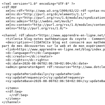
<?xml version="1.0" encoding="UTF-8" ?>

<rdf:RDF

  xmlns:rdf="http://www.w3.org/1999/02/22-rdf-syntax-ns#"

  xmlns:dc="http://purl.org/dc/elements/1.1/"

  xmlns:sy="http://purl.org/rss/1.0/modules/syndication/"

  xmlns:admin="http://webns.net/mvcb/"

  xmlns:content="http://purl.org/rss/1.0/modules/content/"

  xmlns="http://purl.org/rss/1.0/">

<channel rdf:about="https://www.apprendre-en-ligne.net/
  <title>Le blog-notes mathématique du coyote - Commentaires</title>

  <description><![CDATA[Ce blog est consacré aux mathématiques et aux outils informatiques que l'on peut utiliser en classe pour enseigner les mathématiques. Je ferai 
part de mes découvertes sur le web et de mon expériment
  <link>https://www.apprendre-en-ligne.net/blog/index.php/</link>

  <dc:language>fr</dc:language>

  <dc:creator></dc:creator>

  <dc:rights></dc:rights>

  <dc:date>2026-08-06T02:06:58+02:00</dc:date>

  <admin:generatorAgent rdf:resource="http://www.dotclear.net/" />

  <sy:updatePeriod>daily</sy:updatePeriod>

  <sy:updateFrequency>1</sy:updateFrequency>

  <sy:updateBase>2026-08-06T02:06:58+02:00</sy:updateBase>

  <items>

  <rdf:Seq>

    </rdf:Seq>

  </items>

</channel>
