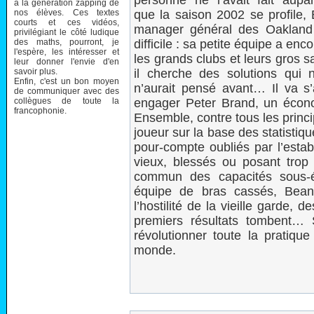
personne ne l’avait fait aupa
à la génération zapping de
nos élèves. Ces textes
que la saison 2002 se profile, 
courts et ces vidéos,
manager général des Oakland A
privilégiant le côté ludique
des maths, pourront, je
difficile : sa petite équipe a enc
l'espère, les intéresser et
les grands clubs et leurs gros s
leur donner l'envie d'en
savoir plus.
il cherche des solutions qui 
Enfin, c'est un bon moyen
n’aurait pensé avant… Il va s’
de communiquer avec des
collègues de toute la
engager Peter Brand, un écono
francophonie.
Ensemble, contre tous les princi
joueur sur la base des statistiq
pour-compte oubliés par l’estab
vieux, blessés ou posant trop
commun des capacités sous-é
équipe de bras cassés, Beane
l’hostilité de la vieille garde,
premiers résultats tombent… 
révolutionner toute la pratiqu
monde.