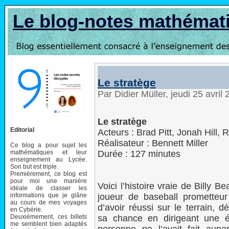
Le blog-notes mathémat
Le stratège
Par Didier Müller, jeudi 25 avri
Le stratège
Editorial
Acteurs : Brad Pitt, Jonah Hill, 
Réalisateur : Bennett Miller
Ce blog a pour sujet les
mathématiques et leur
Durée : 127 minutes
enseignement au Lycée.
Son but est triple.
Premièrement, ce blog est
pour moi une manière
Voici l’histoire vraie de Billy B
idéale de classer les
informations que je glâne
joueur de baseball prometteur
au cours de mes voyages
d’avoir réussi sur le terrain, d
en Cybérie.
Deuxièmement, ces billets
sa chance en dirigeant une
me semblent bien adaptés