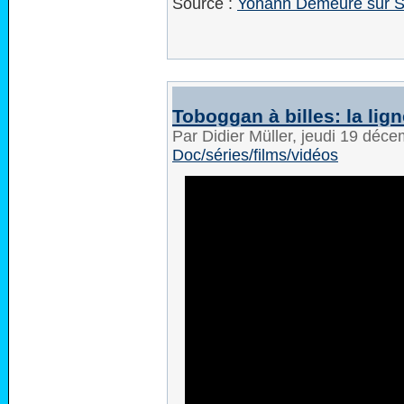
Source :
Yohann Demeure sur S
Toboggan à billes: la lign
Par Didier Müller, jeudi 19 déc
Doc/séries/films/vidéos