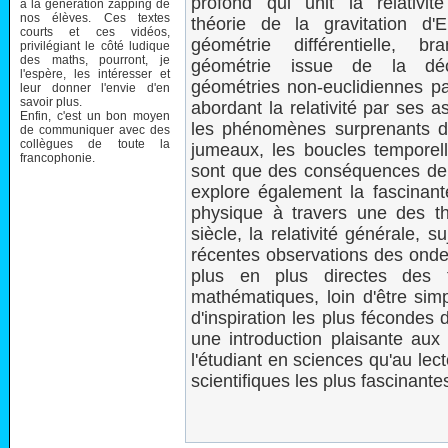
profond qui unit la relativit
à la génération zapping de
nos élèves. Ces textes
théorie de la gravitation d'E
courts et ces vidéos,
géométrie différentielle, 
privilégiant le côté ludique
des maths, pourront, je
géométrie issue de la dé
l'espère, les intéresser et
géométries non-euclidiennes p
leur donner l'envie d'en
savoir plus.
abordant la relativité par ses 
Enfin, c'est un bon moyen
les phénomènes surprenants de 
de communiquer avec des
collègues de toute la
jumeaux, les boucles temporelle
francophonie.
sont que des conséquences de l
explore également la fascinant
physique à travers une des th
siècle, la relativité générale, s
récentes observations des ondes
plus en plus directes des t
mathématiques, loin d'être sim
d'inspiration les plus fécondes d
une introduction plaisante aux 
l'étudiant en sciences qu'au lec
scientifiques les plus fascinant