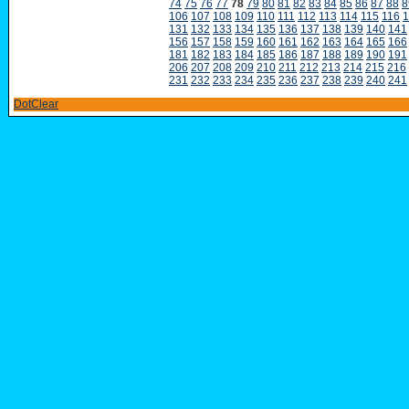
74
75
76
77
78
79
80
81
82
83
84
85
86
87
88
8
106
107
108
109
110
111
112
113
114
115
116
1
131
132
133
134
135
136
137
138
139
140
141
156
157
158
159
160
161
162
163
164
165
166
181
182
183
184
185
186
187
188
189
190
191
206
207
208
209
210
211
212
213
214
215
216
231
232
233
234
235
236
237
238
239
240
241
DotClear