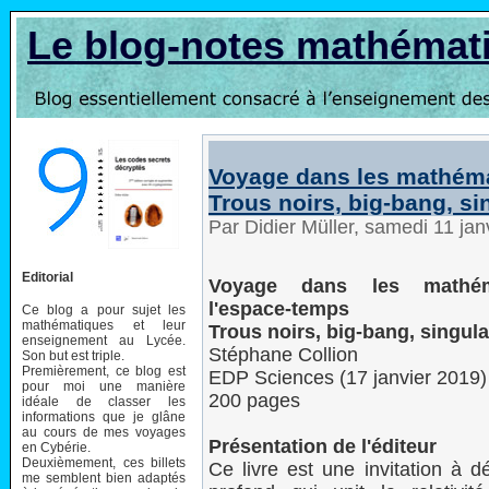
Le blog-notes mathémat
Voyage dans les mathéma
Trous noirs, big-bang, si
Par Didier Müller, samedi 11 ja
Editorial
Voyage dans les mathém
l'espace-temps
Ce blog a pour sujet les
mathématiques et leur
Trous noirs, big-bang, singula
enseignement au Lycée.
Stéphane Collion
Son but est triple.
Premièrement, ce blog est
EDP Sciences (17 janvier 2019)
pour moi une manière
200 pages
idéale de classer les
informations que je glâne
au cours de mes voyages
Présentation de l'éditeur
en Cybérie.
Deuxièmement, ces billets
Ce livre est une invitation à dé
me semblent bien adaptés