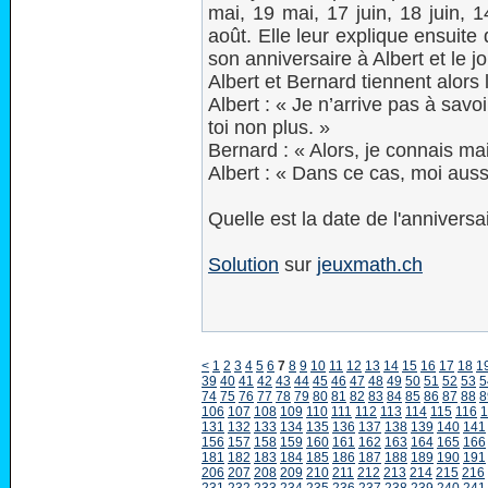
mai, 19 mai, 17 juin, 18 juin, 14
août. Elle leur explique ensuite
son anniversaire à Albert et le 
Albert et Bernard tiennent alors 
Albert : « Je n’arrive pas à savo
toi non plus. »
Bernard : « Alors, je connais ma
Albert : « Dans ce cas, moi auss
Quelle est la date de l'anniversa
Solution
sur
jeuxmath.ch
<
1
2
3
4
5
6
7
8
9
10
11
12
13
14
15
16
17
18
1
39
40
41
42
43
44
45
46
47
48
49
50
51
52
53
5
74
75
76
77
78
79
80
81
82
83
84
85
86
87
88
8
106
107
108
109
110
111
112
113
114
115
116
1
131
132
133
134
135
136
137
138
139
140
141
156
157
158
159
160
161
162
163
164
165
166
181
182
183
184
185
186
187
188
189
190
191
206
207
208
209
210
211
212
213
214
215
216
231
232
233
234
235
236
237
238
239
240
241