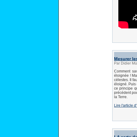
Mesurer le
Par Didier Mü
Comment savo
éloignée ! Ma
célestes. Il f
éloigné. Puis 
ce principe q
précédent pou
la Terre.
Lire l'article