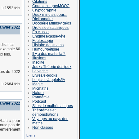
Citations
Cours en ligne/MOOC
lu 1553 fois
Cryptographie
Deux minutes pour...
Dictionnaire
Doc/séries/films/vidéos
anvier 2022
Drôles de statistiques
En classe
Enigmes/casse-tête
Fouloscopie
distincts.
Histoire des maths
r exemple 60
Humour/bêtisier
Il y a des maths là ?
x fois.
Illusions
Insolite
Jeux / Théorie des jeux
La vache
eurs de 2022
Livres/e-books
Logiciels/applets/IA
Magie
lu 2684 fois
Micmaths
Nature
Pandémie
Podcast
anvier 2022
Sites de mathématiques
Théorèmes et
démonstrations
Voyages au pays des
 Abaci » pour
maths
doute pas de
Non classés
 entièrement
Liens