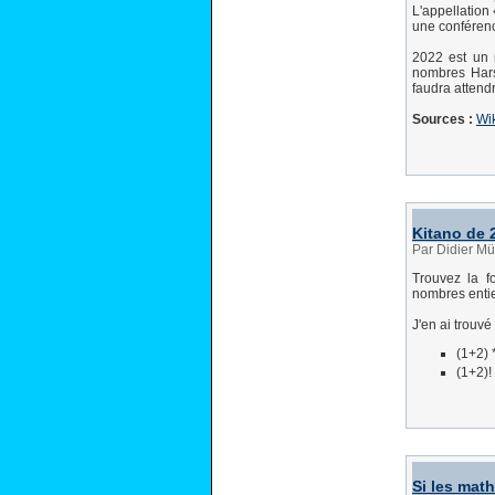
L'appellation
une conférenc
2022 est un n
nombres Hars
faudra attend
Sources :
Wi
Kitano de 
Par Didier Mü
Trouvez la f
nombres entier
J'en ai trouvé
(1+2) *
(1+2)! 
Si les mat