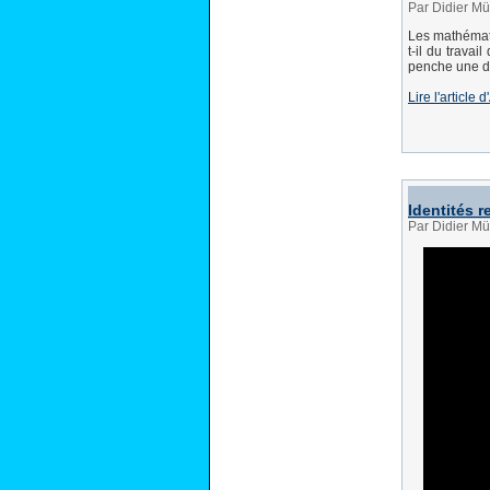
Par Didier Mü
Les mathémati
t-il du trava
penche une di
Lire l'article
Identités 
Par Didier Mü