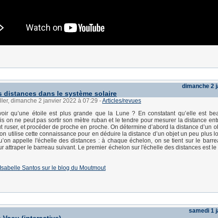
dimanche 2 j
s distances dans le système solaire
ller, dimanche 2 janvier 2022 à 07:29
-
Articles/revues
ir qu’une étoile est plus grande que la Lune ? En constatant qu’elle est be
is on ne peut pas sortir son mètre ruban et le tendre pour mesurer la distance entr
aut ruser, et procéder de proche en proche. On détermine d’abord la distance d’un o
on utilise cette connaissance pour en déduire la distance d’un objet un peu plus lo
u’on appelle l'échelle des distances : à chaque échelon, on se tient sur le barre
r attraper le barreau suivant. Le premier échelon sur l'échelle des distances est l
 d'Isabelle Santos sur le blog du Moutmout
samedi 1 j