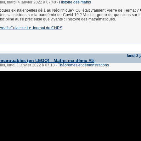
ller, mardi 4 janvier 2022 à 07:48
-
Histoire des maths
ques existaient-elles déjà au Néolithique? Qui était vraiment Pierre de Fermat ? 
il des statisticiens sur la pandémie de Covid-19 ? Voici le genre de questions sur 
scipline aussi précieuse que vivante : l’histoire des mathématiques.
 d'Anaïs Culot sur Le Journal du CNRS
lundi 3 
remarquables (en LEGO) - Maths ma démo #5
ller, lundi 3 janvier 2022 à 07:13
-
Théorèmes et démonstrations