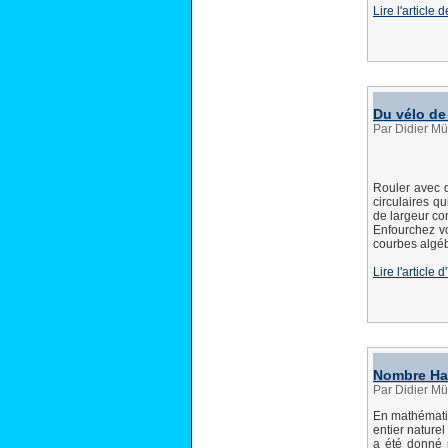
Lire l'articl
Du vélo de
Par Didier Mü
Rouler avec d
circulaires q
de largeur co
Enfourchez v
courbes algéb
Lire l'articl
Nombre Ha
Par Didier Mü
En mathémati
entier nature
a été donné 