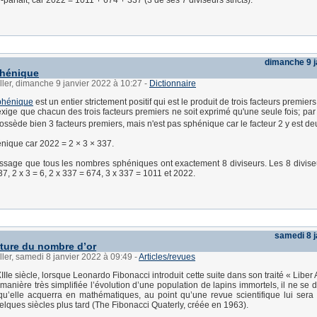
parfait, car 2022 = 1011 + 674 + 337 (3 de ses 7 diviseurs stricts).
dimanche 9 j
hénique
ller, dimanche 9 janvier 2022 à 10:27
-
Dictionnaire
phénique
est un entier strictement positif qui est le produit de trois facteurs premiers 
 exige que chacun des trois facteurs premiers ne soit exprimé qu'une seule fois; pa
possède bien 3 facteurs premiers, mais n'est pas sphénique car le facteur 2 y est deu
nique car 2022 = 2 × 3 × 337.
ssage que tous les nombres sphéniques ont exactement 8 diviseurs. Les 8 divis
337, 2 x 3 = 6, 2 x 337 = 674, 3 x 337 = 1011 et 2022.
samedi 8 j
ature du nombre d’or
ller, samedi 8 janvier 2022 à 09:49
-
Articles/revues
IIe siècle, lorsque Leonardo Fibonacci introduit cette suite dans son traité « Liber
manière très simplifiée l’évolution d’une population de lapins immortels, il ne se 
qu’elle acquerra en mathématiques, au point qu’une revue scientifique lui sera
lques siècles plus tard (The Fibonacci Quaterly, créée en 1963).