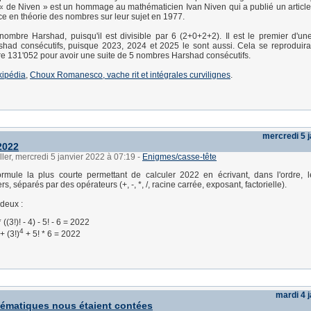
 « de Niven » est un hommage au mathématicien Ivan Niven qui a publié un article
e en théorie des nombres sur leur sujet en 1977.
ombre Harshad, puisqu'il est divisible par 6 (2+0+2+2). Il est le premier d'un
had consécutifs, puisque 2023, 2024 et 2025 le sont aussi. Cela se reproduira
re 131'052 pour avoir une suite de 5 nombres Harshad consécutifs.
kipédia
,
Choux Romanesco, vache rit et intégrales curvilignes
.
mercredi 5 
2022
ller, mercredi 5 janvier 2022 à 07:19
-
Enigmes/casse-tête
ormule la plus courte permettant de calculer 2022 en écrivant, dans l'ordre, 
s, séparés par des opérateurs (+, -, *, /, racine carrée, exposant, factorielle).
 deux :
 ((3!)! - 4) - 5! - 6 = 2022
4
+ (3!)
+ 5! * 6 = 2022
mardi 4 
hématiques nous étaient contées