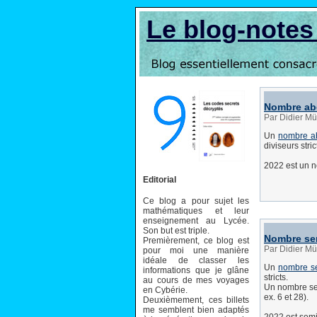
Le blog-note
Nombre ab
Par Didier Mü
Un
nombre a
diviseurs stric
2022 est un 
Editorial
Ce blog a pour sujet les
mathématiques et leur
enseignement au Lycée.
Son but est triple.
Nombre sem
Premièrement, ce blog est
Par Didier Mü
pour moi une manière
idéale de classer les
Un
nombre se
informations que je glâne
stricts.
au cours de mes voyages
Un nombre sem
en Cybérie.
ex. 6 et 28).
Deuxièmement, ces billets
me semblent bien adaptés