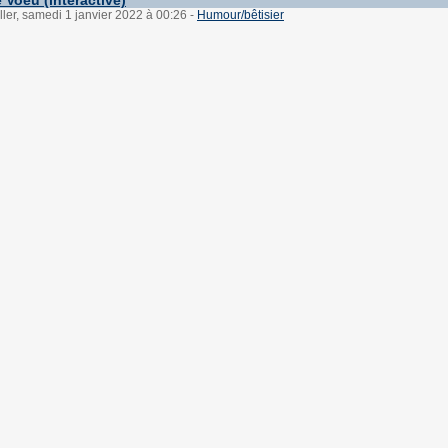
 Voeu (interactive)
ller, samedi 1 janvier 2022 à 00:26
-
Humour/bêtisier