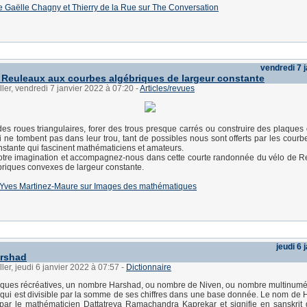
e de Gaëlle Chagny et Thierry de la Rue sur The Conversation
vendredi 7 
 Reuleaux aux courbes algébriques de largeur constante
ller, vendredi 7 janvier 2022 à 07:20
-
Articles/revues
es roues triangulaires, forer des trous presque carrés ou construire des plaques
ui ne tombent pas dans leur trou, tant de possibles nous sont offerts par les cour
nstante qui fascinent mathématiciens et amateurs.
otre imagination et accompagnez-nous dans cette courte randonnée du vélo de 
riques convexes de largeur constante.
e d'Yves Martinez-Maure sur Images des mathématiques
jeudi 6 
rshad
ller, jeudi 6 janvier 2022 à 07:57
-
Dictionnaire
ques récréatives, un nombre Harshad, ou nombre de Niven, ou nombre multinumé
l qui est divisible par la somme de ses chiffres dans une base donnée. Le nom de 
par le mathématicien Dattatreya Ramachandra Kaprekar et signifie en sanskrit 