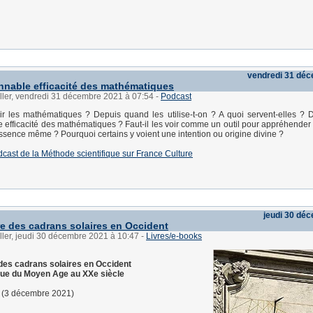
vendredi 31 dé
nnable efficacité des mathématiques
ller, vendredi 31 décembre 2021 à 07:54
-
Podcast
ir les mathématiques ? Depuis quand les utilise-t-on ? A quoi servent-elles ? D
 efficacité des mathématiques ? Faut-il les voir comme un outil pour appréhender l
ence même ? Pourquoi certains y voient une intention ou origine divine ?
dcast de la Méthode scientifique sur France Culture
jeudi 30 dé
re des cadrans solaires en Occident
ller, jeudi 30 décembre 2021 à 10:47
-
Livres/e-books
 des cadrans solaires en Occident
ue du Moyen Age au XXe siècle
s (3 décembre 2021)