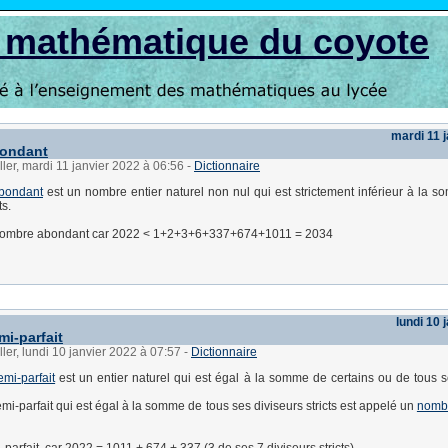
s mathématique du coyote
mardi 11 
ondant
ller, mardi 11 janvier 2022 à 06:56
-
Dictionnaire
bondant
est un nombre entier naturel non nul qui est strictement inférieur à la 
ts.
nombre abondant car 2022 < 1+2+3+6+337+674+1011 = 2034
lundi 10 
i-parfait
ller, lundi 10 janvier 2022 à 07:57
-
Dictionnaire
mi-parfait
est un entier naturel qui est égal à la somme de certains ou de tous s
i-parfait qui est égal à la somme de tous ses diviseurs stricts est appelé un
nombr