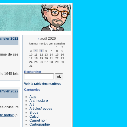
janvier 2022
août 2026
«
lun
mar
mer
jeu
ven
sam
dim
1
2
3
4
5
6
7
8
9
somme de ses
10
11
12
13
14
15
16
17
18
19
20
21
22
23
24
25
26
27
28
29
30
31
Rechercher
lu 1645 fois
Voir la table des matières
Catégories
janvier 2022
Actu
Architecture
Art
es diviseurs
Articles/revues
Blogs
e parfait
(p.
Calcul
Carnet noir
Cartographie