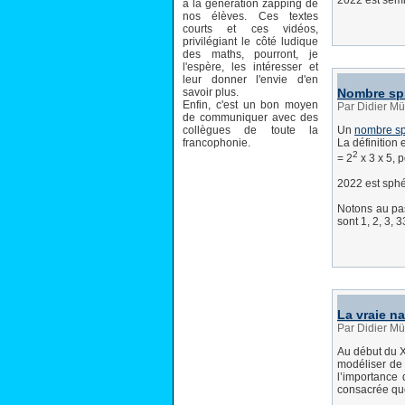
2022 est semi-
à la génération zapping de
nos élèves. Ces textes
courts et ces vidéos,
privilégiant le côté ludique
des maths, pourront, je
l'espère, les intéresser et
leur donner l'envie d'en
savoir plus.
Nombre sp
Enfin, c'est un bon moyen
Par Didier Mü
de communiquer avec des
collègues de toute la
Un
nombre s
francophonie.
La définition
2
= 2
x 3 x 5, 
2022 est sphé
Notons au pa
sont 1, 2, 3, 
La vraie n
Par Didier Mü
Au début du XI
modéliser de 
l’importance 
consacrée que