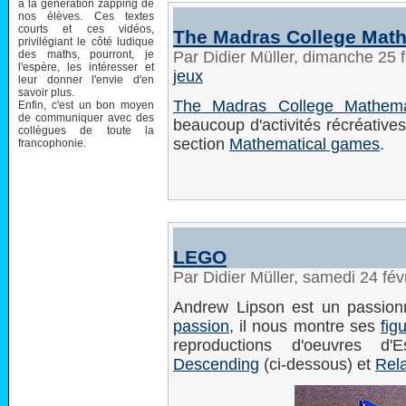
à la génération zapping de
nos élèves. Ces textes
courts et ces vidéos,
The Madras College Mat
privilégiant le côté ludique
des maths, pourront, je
Par Didier Müller, dimanche 25 
l'espère, les intéresser et
jeux
leur donner l'envie d'en
savoir plus.
The Madras College Mathema
Enfin, c'est un bon moyen
de communiquer avec des
beaucoup d'activités récréatives
collègues de toute la
section
Mathematical games
.
francophonie.
LEGO
Par Didier Müller, samedi 24 fé
Andrew Lipson est un passi
passion
, il nous montre ses
fig
reproductions d'oeuvres d
Descending
(ci-dessous) et
Rela