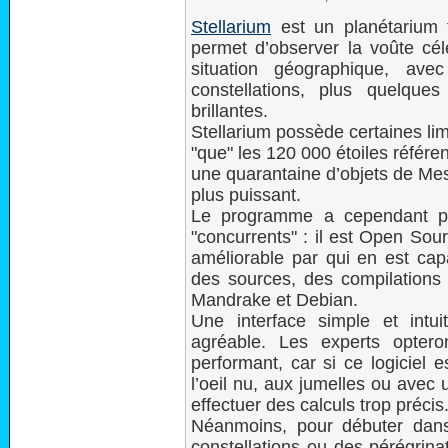
Stellarium
est un planétarium t
permet d’observer la voûte cél
situation géographique, ave
constellations, plus quelques
brillantes.
Stellarium possède certaines li
"que" les 120 000 étoiles référen
une quarantaine d’objets de Mess
plus puissant.
Le programme a cependant po
"concurrents" : il est Open Sou
améliorable par qui en est capa
des sources, des compilation
Mandrake et Debian.
Une interface simple et intuiti
agréable. Les experts opter
performant, car si ce logiciel 
l’oeil nu, aux jumelles ou avec 
effectuer des calculs trop précis
Néanmoins, pour débuter dans 
constellations ou des pérégrina