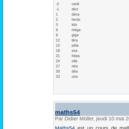
-2
centi
-1
déci
1
déca
2
hecto
3
kilo
6
méga
9
giga
12
téra
15
péta
18
exa
21
hépa
24
otta
27
néa
30
déa
33
una
maths54
Par Didier Müller, jeudi 10 mai
Maths54
est un cours de math