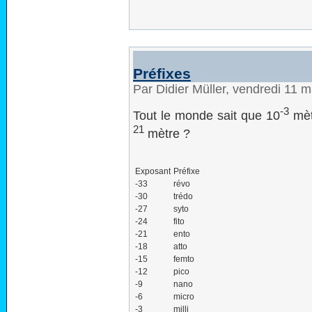
Préfixes
Par Didier Müller, vendredi 11 
-3
Tout le monde sait que 10
mèt
21
mètre ?
Exposant
Préfixe
-33
révo
-30
trédo
-27
syto
-24
fito
-21
ento
-18
atto
-15
femto
-12
pico
-9
nano
-6
micro
-3
milli