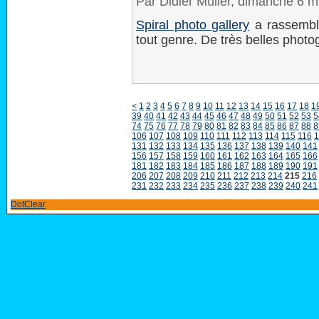
Par Didier Müller, dimanche 6 
Spiral photo gallery
a rassemblé
tout genre. De très belles photo
<
1
2
3
4
5
6
7
8
9
10
11
12
13
14
15
16
17
18
1
39
40
41
42
43
44
45
46
47
48
49
50
51
52
53
5
74
75
76
77
78
79
80
81
82
83
84
85
86
87
88
8
106
107
108
109
110
111
112
113
114
115
116
1
131
132
133
134
135
136
137
138
139
140
141
156
157
158
159
160
161
162
163
164
165
166
181
182
183
184
185
186
187
188
189
190
191
206
207
208
209
210
211
212
213
214
215
216
231
232
233
234
235
236
237
238
239
240
241
DotClear