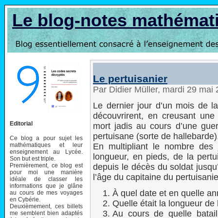
Le blog-notes mathémat
Le pertuisanier
Par Didier Müller, mardi 29 mai
Le dernier jour d’un mois de l
découvrirent, en creusant une 
Editorial
mort jadis au cours d’une guer
pertuisane (sorte de hallebarde)
Ce blog a pour sujet les
mathématiques et leur
En multipliant le nombre des
enseignement au Lycée.
longueur, en pieds, de la pert
Son but est triple.
Premièrement, ce blog est
depuis le décès du soldat jusqu
pour moi une manière
l’âge du capitaine du pertuisanie
idéale de classer les
informations que je glâne
À quel date et en quelle a
au cours de mes voyages
en Cybérie.
Quelle était la longueur de 
Deuxièmement, ces billets
Au cours de quelle bataill
me semblent bien adaptés