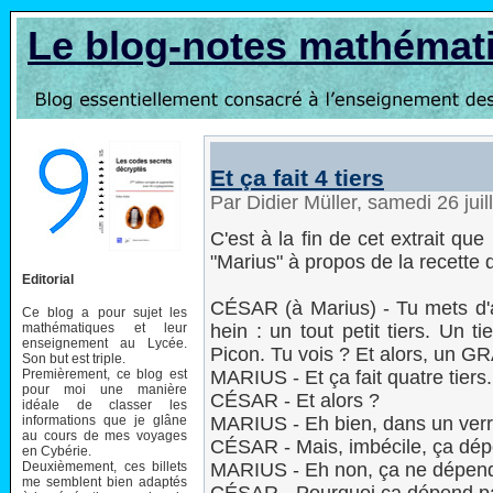
Le blog-notes mathémat
Et ça fait 4 tiers
Par Didier Müller, samedi 26 jui
C'est à la fin de cet extrait qu
"Marius" à propos de la recette 
Editorial
CÉSAR (à Marius) - Tu mets d'ab
Ce blog a pour sujet les
mathématiques et leur
hein : un tout petit tiers. Un 
enseignement au Lycée.
Picon. Tu vois ? Et alors, un GR
Son but est triple.
Premièrement, ce blog est
MARIUS - Et ça fait quatre tiers.
pour moi une manière
CÉSAR - Et alors ?
idéale de classer les
informations que je glâne
MARIUS - Eh bien, dans un verre, 
au cours de mes voyages
CÉSAR - Mais, imbécile, ça dépe
en Cybérie.
Deuxièmement, ces billets
MARIUS - Eh non, ça ne dépend
me semblent bien adaptés