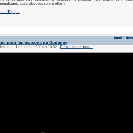
matiques, aussi abouties soient-elles ?
r de l'Equipe
lundi 1 dé
tes pour les maisons de Dudeney
ller, lundi 1 décembre 2014 à 10:02
-
Deux minutes pour...