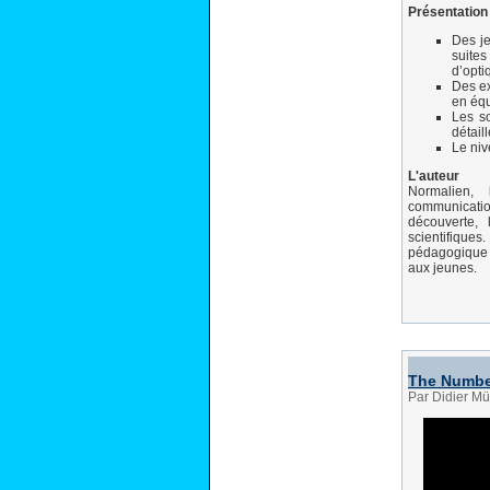
Présentation 
Des je
suites
d’opti
Des ex
en éq
Les so
détail
Le niv
L'auteur
Normalien, 
communicati
découverte,
scientifique
pédagogique d
aux jeunes.
The Number
Par Didier Mü