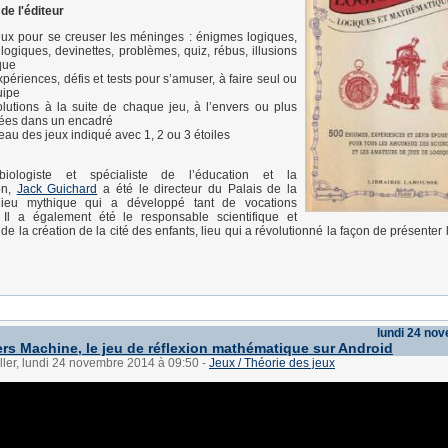
de l'éditeur
ux pour se creuser les méninges : énigmes logiques,
 logiques, devinettes, problèmes, quiz, rébus, illusions
que
périences, défis et tests pour s’amuser, à faire seul ou
uipe
lutions à la suite de chaque jeu, à l’envers ou plus
lées dans un encadré
eau des jeux indiqué avec 1, 2 ou 3 étoiles
biologiste et spécialiste de l’éducation et la
on,
Jack Guichard
a été le directeur du Palais de la
 lieu mythique qui a développé tant de vocations
s. Il a également été le responsable scientifique et
e la création de la cité des enfants, lieu qui a révolutionné la façon de présenter
lundi 24 no
s Machine, le jeu de réflexion mathématique sur Android
ller, lundi 24 novembre 2014 à 09:50
-
Jeux / Théorie des jeux