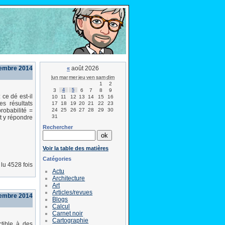
cembre 2014
août 2026
«
lun
mar
mer
jeu
ven
sam
dim
1
2
3
4
5
6
7
8
9
 ce dé est-il
10
11
12
13
14
15
16
es résultats
17
18
19
20
21
22
23
24
25
26
27
28
29
30
robabilité =
31
t y répondre
Rechercher
Voir la table des matières
Catégories
lu 4528 fois
Actu
Architecture
Art
Articles/revues
cembre 2014
Blogs
Calcul
Carnet noir
Cartographie
ctible à des