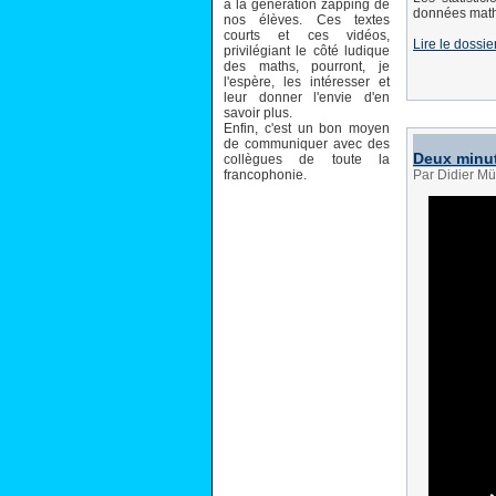
à la génération zapping de
données mathé
nos élèves. Ces textes
courts et ces vidéos,
Lire le dossie
privilégiant le côté ludique
des maths, pourront, je
l'espère, les intéresser et
leur donner l'envie d'en
savoir plus.
Enfin, c'est un bon moyen
de communiquer avec des
Deux minu
collègues de toute la
francophonie.
Par Didier Mü