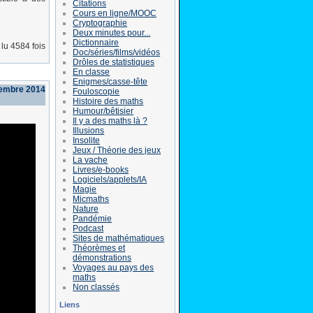
Citations
Cours en ligne/MOOC
Cryptographie
Deux minutes pour...
Dictionnaire
lu 4584 fois
Doc/séries/films/vidéos
Drôles de statistiques
En classe
Enigmes/casse-tête
cembre 2014
Fouloscopie
Histoire des maths
Humour/bêtisier
Il y a des maths là ?
Illusions
Insolite
Jeux / Théorie des jeux
La vache
Livres/e-books
Logiciels/applets/IA
Magie
Micmaths
Nature
Pandémie
Podcast
Sites de mathématiques
Théorèmes et
démonstrations
Voyages au pays des
maths
Non classés
Liens