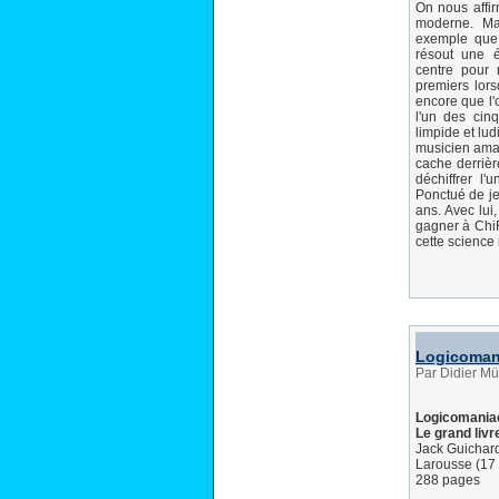
On nous affi
moderne. Mai
exemple que
résout une é
centre pour
premiers lor
encore que l'
l'un des cin
limpide et lu
musicien amat
cache derriè
déchiffrer l'
Ponctué de je
ans. Avec lu
gagner à Chi
cette science
Logicomani
Par Didier Mü
Logicomania
Le grand liv
Jack Guichar
Larousse (17
288 pages