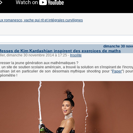
x romanesco, vache qui rit et intégrales curvilignes
dimanche 30 nov
fesses de Kim Kardashian inspirent des exercices de maths
üller, dimanche 30 novembre 2014 à 17:25
-
Insolite
resser la jeune génération aux mathématiques ?
, un site de soutien scolaire américain, a trouvé la solution en s'inspirant de l'incro
shian (et en particulier de son désormais mythique shooting pour "
Paper
") pour
géométrie !