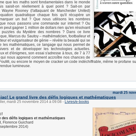
rme que les maths sont fondamentales dans le monde
s saisit-on réellement à quel point ? Sait-on par
 Wayne Rooney (l'attaquant de Manchester United)
quation quadratique chaque fois qu'il récupère un
 marquer un but ? Que nous utilisons les nombres
sque nous passons une commande sur internet ? Ou
on peut gagner 1 million de dollars rien qu'en résolvant
q puzzles du Mystère des nombres ? Dans ce livre
dique, Marcus du Sautoy – mathématicien, footballeur et
eur et vulgarisateur de génie – révèle la beauté qui se
re les mathématiques, ce langage qui nous permet de
univers et de développer les technologies actuelles.
ux et d'énigmes, son essai s'adresse à tous, de 7 à 77
i, qui nous apprend comment accroître nos chances de
FouMi, ou encore le moyen de cracker un code indéchiffrable, même le profane 
 rendue lumineuse.
mardi 25 no
ac! Le grand livre des défis logiques et mathématiques
ller, mardi 25 novembre 2014 à 09:08
-
Livres/e-books
c!
re des défis logiques et mathématiques
d, Florence Guichard
 septembre 2014)