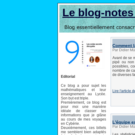
Le blog-note
Comment la
Par Didier Mü
Avant de se m
pipé ou non 
possibles, co
nombre de cas
de diverses f
Editorial
Ce blog a pour sujet les
mathématiques et leur
Lire l'articl
enseignement au Lycée.
Son but est triple.
Premièrement, ce blog est
pour moi une manière
idéale de classer les
informations que je glâne
au cours de mes voyages
L'équipe ex
en Cybérie.
Par Didier Mü
Deuxièmement, ces billets
me semblent bien adaptés
Les statistic