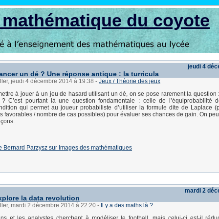
s mathématique du coyote
jeudi 4 dé
ncer un dé ? Une réponse antique : la turricula
ller, jeudi 4 décembre 2014 à 19:38
-
Jeux / Théorie des jeux
ettre à jouer à un jeu de hasard utilisant un dé, on se pose rarement la question :
? C’est pourtant là une question fondamentale : celle de l’équiprobabilité d
ndition qui permet au joueur probabiliste d’utiliser la formule dite de Laplace (p
 favorables / nombre de cas possibles) pour évaluer ses chances de gain. On peu
açons.
e de Bernard Parzysz sur Images des mathématiques
mardi 2 dé
plore la data revolution
ller, mardi 2 décembre 2014 à 22:20
-
Il y a des maths là ?
iens et les analystes cherchent à modéliser le football, mais celui-ci est-il rédu