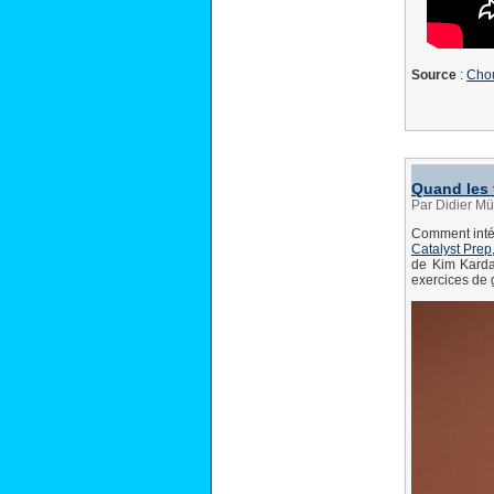
Source
:
Chou
Quand les 
Par Didier M
Comment inté
Catalyst Prep
de Kim Karda
exercices de 