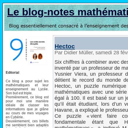
Le blog-notes mathémat
Hectoc
Par Didier Müller, samedi 28 fé
Six chiffres à combiner avec des
inventé par un professeur de m
Editorial
Yusnier Viera, un professeur
détient le record du monde de
Ce blog a pour sujet les
mathématiques et leur
Hectoc, un puzzle numérique 
enseignement au Lycée.
mathématiques avec une série d
Son but est triple.
Premièrement, ce blog est
égal à 100. Il est basé sur un 
pour moi une manière
qu’il était étudiant, lors d’un
idéale de classer les
informations que je glâne
Havane, a expliqué le professeu
au cours de mes voyages
Ce puzzle « vient faire co
en Cybérie.
Deuxièmement, ces billets
fondamentale étant que He
me semblent bien adaptés