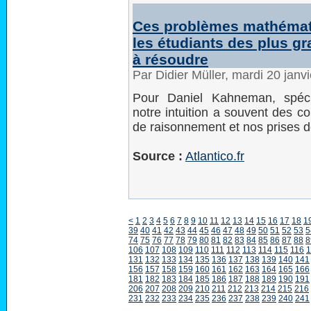
Ces problèmes mathémat
les étudiants des plus gr
à résoudre
Par Didier Müller, mardi 20 jan
Pour Daniel Kahneman, spéci
notre intuition a souvent des c
de raisonnement et nos prises d
Source :
Atlantico.fr
<
1
2
3
4
5
6
7
8
9
10
11
12
13
14
15
16
17
18
1
39
40
41
42
43
44
45
46
47
48
49
50
51
52
53
5
74
75
76
77
78
79
80
81
82
83
84
85
86
87
88
8
106
107
108
109
110
111
112
113
114
115
116
1
131
132
133
134
135
136
137
138
139
140
141
156
157
158
159
160
161
162
163
164
165
166
181
182
183
184
185
186
187
188
189
190
191
206
207
208
209
210
211
212
213
214
215
216
231
232
233
234
235
236
237
238
239
240
241