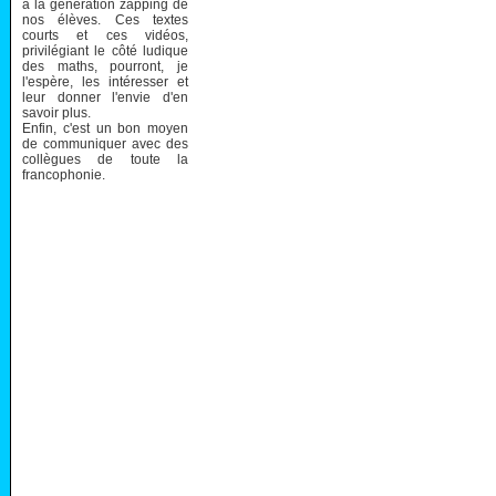
à la génération zapping de
nos élèves. Ces textes
courts et ces vidéos,
privilégiant le côté ludique
des maths, pourront, je
l'espère, les intéresser et
leur donner l'envie d'en
savoir plus.
Enfin, c'est un bon moyen
de communiquer avec des
collègues de toute la
francophonie.