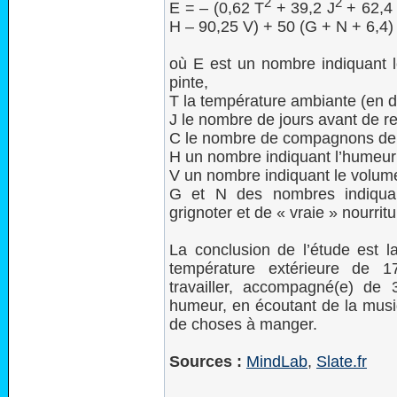
2
2
E = – (0,62 T
+ 39,2 J
+ 62,4
H – 90,25 V) + 50 (G + N + 6,4)
où E est un nombre indiquant le
pinte,
T la température ambiante (en d
J le nombre de jours avant de re
C le nombre de compagnons de
H un nombre indiquant l’humeur 
V un nombre indiquant le volum
G et N des nombres indiquant
grignoter et de « vraie » nourritu
La conclusion de l’étude est la
température extérieure de 1
travailler, accompagné(e) d
humeur, en écoutant de la musiq
de choses à manger.
Sources :
MindLab
,
Slate.fr