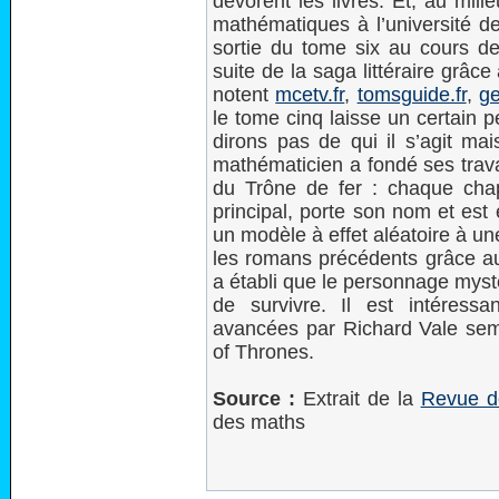
dévorent les livres. Et, au mil
mathématiques à l’université de
sortie du tome six au cours de
suite de la saga littéraire gr
notent
mcetv.fr
,
tomsguide.fr
,
ge
le tome cinq laisse un certain
dirons pas de qui il s’agit ma
mathématicien a fondé ses trava
du Trône de fer : chaque cha
principal, porte son nom et est
un modèle à effet aléatoire à u
les romans précédents grâce au
a établi que le personnage mys
de survivre. Il est intéress
avancées par Richard Vale sem
of Thrones.
Source :
Extrait de la
Revue d
des maths