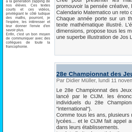
Créé pour présenter les mat
à la génération zapping de
nos élèves. Ces textes
promouvoir la pensée créative, l
courts et ces vidéos,
Calendario Matematico un reto d
privilégiant le côté ludique
des maths, pourront, je
Chaque année porte sur un th
l'espère, les intéresser et
texte mathématique illustré. L’
leur donner l'envie d'en
savoir plus.
dimensions, propose tous les mo
Enfin, c'est un bon moyen
une superbe illustration de Jos 
de communiquer avec des
collègues de toute la
francophonie.
28e Championnat des Je
Par Didier Müller, lundi 11 nov
Le 28e Championnat des Jeux 
lancé par le CIJM. les énon
individuels du 28e Champion
"international").
Comme tous les ans, plusieurs n
lycées... et le CIJM fait appel 
dans leurs établissements.