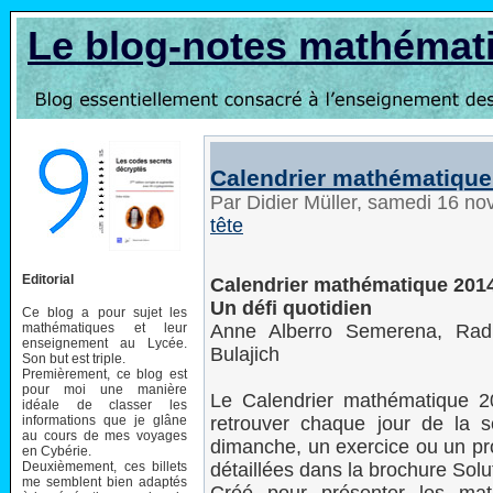
Le blog-notes mathémat
Calendrier mathématique
Par Didier Müller, samedi 16 n
tête
Editorial
Calendrier mathématique 201
Un défi quotidien
Ce blog a pour sujet les
mathématiques et leur
Anne Alberro Semerena, Radm
enseignement au Lycée.
Bulajich
Son but est triple.
Premièrement, ce blog est
pour moi une manière
Le Calendrier mathématique 20
idéale de classer les
informations que je glâne
retrouver chaque jour de la 
au cours de mes voyages
dimanche, un exercice ou un pr
en Cybérie.
Deuxièmement, ces billets
détaillées dans la brochure Solu
me semblent bien adaptés