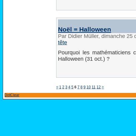
Noël = Halloween
Par Didier Müller, dimanche 25
tête
Pourquoi les mathématiciens co
Halloween (31 oct.) ?
<
1
2
3
4
5
6
7
8
9
10
11
12
>
DotClear