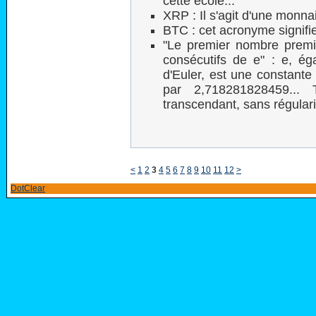
cette école...
XRP : Il s'agit d'une monn
BTC : cet acronyme signifie
"Le premier nombre premie
consécutifs de e" : e, 
d'Euler, est une constan
par 2,718281828459..
transcendant, sans régulari
<
1
2
3
4
5
6
7
8
9
10
11
12
>
DotClear