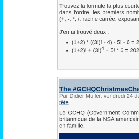
Trouvez la formule la plus court
dans l'ordre, les premiers nom
(+, -, *, /, racine carrée, exposant
J'en ai trouvé deux :
(1+2) * ((3!)! - 4) - 5! - 6 =
4
(1+2)! + (3!)
+ 5! * 6 = 20
The #GCHQChristmasChal
Par Didier Müller, vendredi 24
tête
Le GCHQ (Government Communi
britannique de la NSA américai
en famille.