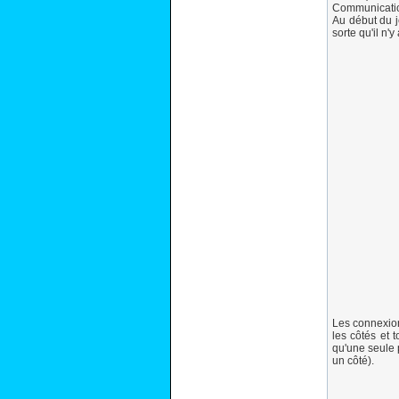
Communicatio
Au début du j
sorte qu'il n
Les connexion
les côtés et 
qu'une seule p
un côté).