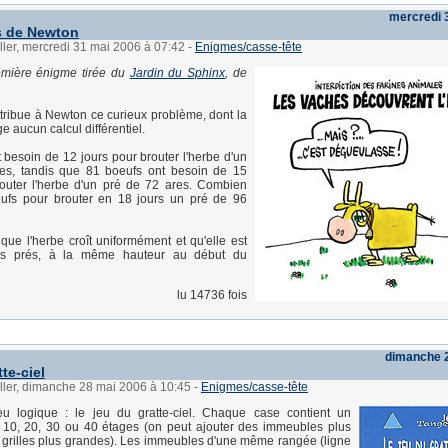
mercredi 
s de Newton
ller, mercredi 31 mai 2006 à 07:42
-
Enigmes/casse-tête
emière énigme tirée du
Jardin du Sphinx
, de
attribue à Newton ce curieux problème, dont la
ge aucun calcul différentiel.
 besoin de 12 jours pour brouter l'herbe d'un
es, tandis que 81 boeufs ont besoin de 15
router l'herbe d'un pré de 72 ares. Combien
oeufs pour brouter en 18 jours un pré de 96
ue l'herbe croît uniformément et qu'elle est
ois prés, à la même hauteur au début du
lu 14736 fois
dimanche 
te-ciel
ller, dimanche 28 mai 2006 à 10:45
-
Enigmes/casse-tête
u logique : le jeu du gratte-ciel. Chaque case contient un
10, 20, 30 ou 40 étages (on peut ajouter des immeubles plus
 grilles plus grandes). Les immeubles d'une même rangée (ligne