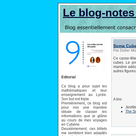
Le blog-note
Soma Cub
Par Didier Mü
Ce casse-tête
cubes. Le pr
manière adéqu
autres figures
Editorial
Ce blog a pour sujet les
mathématiques et leur
enseignement au Lycée.
Son but est triple.
A lire:
Premièrement, ce blog est
JesWe
pour moi une manière
The S
idéale de classer les
informations que je glâne
au cours de mes voyages
en Cybérie.
Deuxièmement, ces billets
me semblent bien adaptés