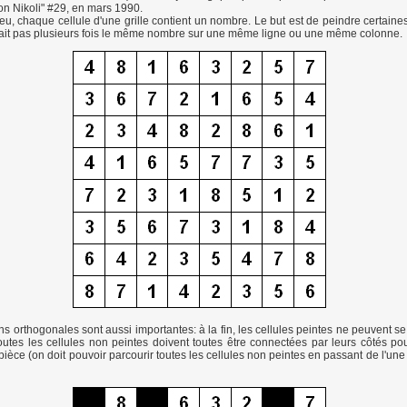
n Nikoli" #29, en mars 1990.
eu, chaque cellule d'une grille contient un nombre. Le but est de peindre certaines
'y ait pas plusieurs fois le même nombre sur une même ligne ou une même colonne.
s orthogonales sont aussi importantes: à la fin, les cellules peintes ne peuvent se
toutes les cellules non peintes doivent toutes être connectées par leurs côtés po
ièce (on doit pouvoir parcourir toutes les cellules non peintes en passant de l'une 