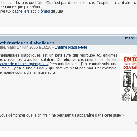
s ne sauriez pas quoi faire. Ce n'est pas du tout mon cas. J'espère au contraire av
re tout ce que j'ai prévu!
ouveaux
bacheliers
et
diplômés
du Jura!
mardi 
athématiques diaboliques
ller, mardi 27 juin 2006 à 10:20
-
Enigmes/casse-tête
ématiques diaboliques est un petit livre qui regroupe 65 énigmes
 classiques, avec leur solution. On retrouve ces énigmes sur le site
www.bric-a-brac.org/enigmes/
.Personnellement, j'en connaissais une
 mais il y en a une ou deux qui sont vraiment pas mal. Par exemple,
le monde connait la fameuse suite :
vous démontrer que le chiffre 4 ne peut jamais apparaître dans cette suite ?