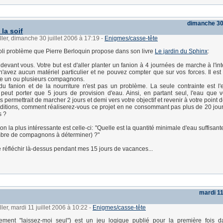
dimanche 30 
la soif
ller, dimanche 30 juillet 2006 à 17:19
-
Enigmes/casse-tête
 joli problème que Pierre Berloquin propose dans son livre
Le jardin du Sphinx
:
 devant vous. Votre but est d'aller planter un fanion à 4 journées de marche à l'in
n'avez aucun matériel particulier et ne pouvez compter que sur vos forces. Il est
re un ou plusieurs compagnons.
du fanion et de la nourriture n'est pas un problème. La seule contrainte est l
peut porter que 5 jours de provision d'eau. Ainsi, en partant seul, l'eau que
ermettrait de marcher 2 jours et demi vers votre objectif et revenir à votre point d
itions, comment réaliserez-vous ce projet en ne consommant pas plus de 20 jou
s ?
on la plus intéressante est celle-ci: "Quelle est la quantité minimale d'eau suffisant
mbre de compagnons à déterminer) ?"
e réfléchir là-dessus pendant mes 15 jours de vacances...
mardi 11
ler, mardi 11 juillet 2006 à 10:22
-
Enigmes/casse-tête
ralement "laissez-moi seul") est un jeu logique publié pour la première fois 