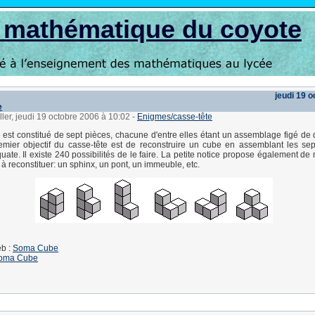
s mathématique du coyote
jeudi 19 
e
ller, jeudi 19 octobre 2006 à 10:02
-
Enigmes/casse-tête
 est constitué de sept pièces, chacune d'entre elles étant un assemblage figé de q
emier objectif du casse-tête est de reconstruire un cube en assemblant les se
ate. Il existe 240 possibilités de le faire. La petite notice propose également d
 à reconstituer: un sphinx, un pont, un immeuble, etc.
b :
Soma Cube
oma Cube