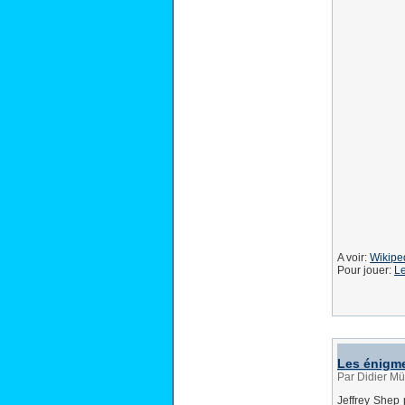
A voir:
Wikiped
Pour jouer:
Le
Les énigme
Par Didier Mü
Jeffrey Shep