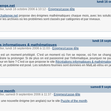
lundi 16 
enge.net
ller, lundi 16 octobre 2006 à 10:12
-
Enigmes/casse-tête
challenge.net
propose des énigmes mathématiques chaque mois, avec les solutio
er les archives où les problèmes sont classés par catégories et par niveaux.
lundi 18 sep
s informatiques & mathématiques
ller, lundi 18 septembre 2006 à 11:03
-
Enigmes/casse-tête
 est un moment privilégié. C'est un moment où l'on se repose, où l'on se chang
sire la prolonger. Si de plus on est passionné par l'informatique, pourquoi ne pas 
ur en faire ? C'est ce que propose le site
Récréations informatiques & mathématiq
, un poblème est posé. Les solutions fournies sont données en MatLab et/ou en j
samedi 9 sep
the month
ller, samedi 9 septembre 2006 à 11:37
-
Enigmes/casse-tête
une nouvelle énigme (en anglais) sur le site
Puzzle of the month
.