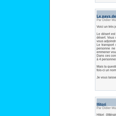
Le pays de 
Par Didier Mü
Voici un très
Le désert est
désert. Vous 
vous adjoind
Le transport 
personne ne 
emmener vous p
Dans ces cond
à 4 personne
Mais la questi
fois-ci un no
Je vous laiss
Hitori
Par Didier Mül
Hitori (litté