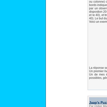
ou colonne) o
bords indique
par un observ
dispostion 20
et le 40), et 
40). Le but du 
Voici un exem
La réponse se
Un premier liv
Un de mes 
possibles, gén
Jaap's Puz
Par Didier Mü