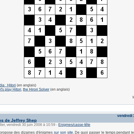
ia : Hitori
(en anglais)
t's play Hitori
,
the Hirori Solver
(en anglais)
vendredi 
s de Jeffrey Shep
ller, vendredi 30 juin 2006 à 10:59
-
Enigmes/casse-tête
 propose des dizaines d'énigmes
sur son site
. De quoi passer le temps pendant l