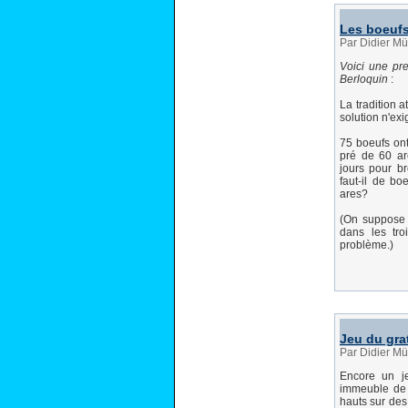
Les boeuf
Par Didier Mü
Voici une pr
Berloquin
:
La tradition 
solution n'exi
75 boeufs ont
pré de 60 ar
jours pour b
faut-il de b
ares?
(On suppose q
dans les tr
problème.)
Jeu du grat
Par Didier Mü
Encore un je
immeuble de 
hauts sur des