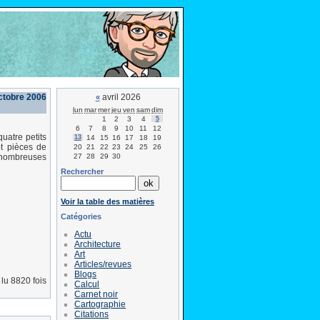
octobre 2006
avril 2026
«
lun
mar
mer
jeu
ven
sam
dim
1
2
3
4
5
6
7
8
9
10
11
12
uatre petits
13
14
15
16
17
18
19
pt pièces de
20
21
22
23
24
25
26
27
28
29
30
e nombreuses
Rechercher
Voir la table des matières
Catégories
Actu
Architecture
Art
Articles/revues
Blogs
lu 8820 fois
Calcul
Carnet noir
Cartographie
Citations