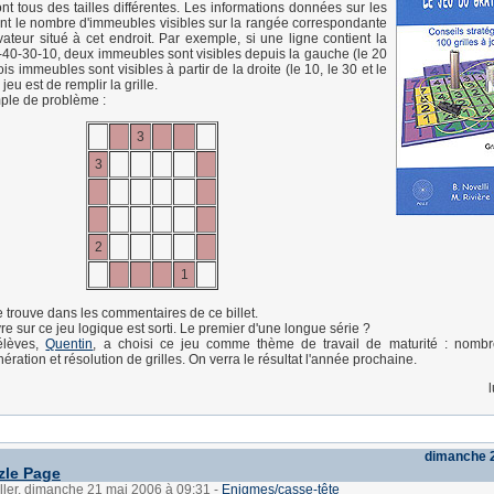
nt tous des tailles différentes. Les informations données sur les
nt le nombre d'immeubles visibles sur la rangée correspondante
ateur situé à cet endroit. Par exemple, si une ligne contient la
-40-30-10, deux immeubles sont visibles depuis la gauche (le 20
trois immeubles sont visibles à partir de la droite (le 10, le 30 et le
jeu est de remplir la grille.
ple de problème :
3
3
2
1
 trouve dans les commentaires de ce billet.
re sur ce jeu logique est sorti. Le premier d'une longue série ?
élèves,
Quentin
, a choisi ce jeu comme thème de travail de maturité : nombre
ération et résolution de grilles. On verra le résultat l'année prochaine.
dimanche 
zle Page
ller, dimanche 21 mai 2006 à 09:31
-
Enigmes/casse-tête