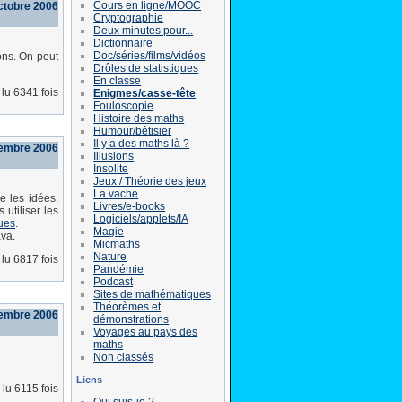
Cours en ligne/MOOC
octobre 2006
Cryptographie
Deux minutes pour...
Dictionnaire
Doc/séries/films/vidéos
ns. On peut
Drôles de statistiques
En classe
lu 6341 fois
Enigmes/casse-tête
Fouloscopie
Histoire des maths
Humour/bêtisier
Il y a des maths là ?
tembre 2006
Illusions
Insolite
Jeux / Théorie des jeux
La vache
e les idées.
Livres/e-books
utiliser les
Logiciels/applets/IA
ues
.
Magie
ava.
Micmaths
Nature
lu 6817 fois
Pandémie
Podcast
Sites de mathématiques
Théorèmes et
tembre 2006
démonstrations
Voyages au pays des
maths
Non classés
Liens
lu 6115 fois
Qui suis-je ?