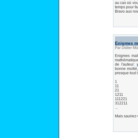
au cas où vou
temps pour fai
Bravo aux n
Enigmes m
Par Didier Mü
Enigmes math
mathématiques
de l'auteur:
bonne moitié,
presque tout 
1
11
21
1211
111221
312211
...
Mais sauriez-