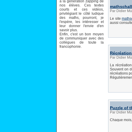
à la génération zapping de
nos élèves. Ces textes
mathschall
courts et ces vidéos,
Par Didier Mü
privilégiant le côté ludique
des maths, pourront, je
Le site
maths
l'espère, les intéresser et
aussi consult
leur donner l'envie d'en
savoir plus.
Enfin, c'est un bon moyen
de communiquer avec des
collègues de toute la
francophonie.
Récréation
Par Didier Mü
La récréation
Souvent on dé
récréations po
Régulièrement
Puzzle of 
Par Didier Mü
Chaque mois, 