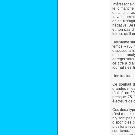
Intéressons-n
le dimanche 
dimanche, acc
travail domin
objet. Il s’a
négative. De 
et non pas d’
loin ce qu’il en
Deuxième surp
temps » (50 %
disposée à t
que les anal
agréger sous l
ce titre a d’
journal s’est 
Une fracture e
Ce souhait de
grandes ville
réalisé en 20
presque 75 %
électeurs de 
Ces deux typol
c’est-à-dire c
n’y sont pas 
disponibles p
plus forts re
sont favorabl