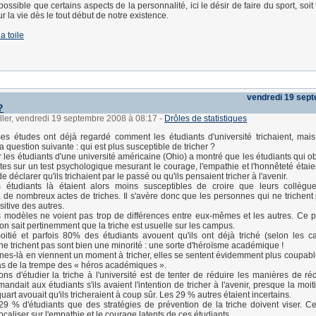
 possible que certains aspects de la personnalité, ici le désir de faire du sport, soit 
r la vie dès le tout début de notre existence.
la toile
vendredi 19 sep
?
ller, vendredi 19 septembre 2008 à 08:17
-
Drôles de statistiques
s études ont déjà regardé comment les étudiants d'université trichaient, mai
la question suivante : qui est plus susceptible de tricher ?
 les étudiants d'une université américaine (Ohio) a montré que les étudiants qui ob
tes sur un test psychologique mesurant le courage, l'empathie et l'honnêteté étaie
e déclarer qu'ils trichaient par le passé ou qu'ils pensaient tricher à l'avenir.
 étudiants là étaient alors moins susceptibles de croire que leurs collègue
 de nombreux actes de triches. Il s'avère donc que les personnes qui ne trichent
sitive des autres.
 modèles ne voient pas trop de différences entre eux-mêmes et les autres. Ce 
 on sait pertinemment que la triche est usuelle sur les campus.
oitié et parfois 80% des étudiants avouent qu'ils ont déjà triché (selon les 
 ne trichent pas sont bien une minorité : une sorte d'héroïsme académique !
nes-là en viennent un moment à tricher, elles se sentent évidemment plus coupab
as de la trempe des « héros académiques ».
ns d'étudier la triche à l'université est de tenter de réduire les manières de rédu
ndait aux étudiants s'ils avaient l'intention de tricher à l'avenir, presque la moit
art avouait qu'ils tricheraient à coup sûr. Les 29 % autres étaient incertains.
9 % d'étudiants que des stratégies de prévention de la triche doivent viser. Ce
ocaliser sur l'empathie et le courage latents de ces étudiants.