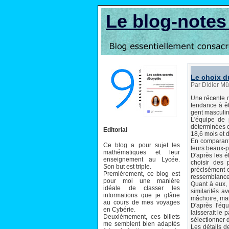
Le blog-note
Le choix d
Par Didier Mü
Une récente r
tendance à êt
gent masculine
L'équipe de
déterminées c
Editorial
18,6 mois et d
En comparant
Ce blog a pour sujet les
leurs beaux-p
mathématiques et leur
D'après les é
enseignement au Lycée.
choisir des 
Son but est triple.
précisément e
Premièrement, ce blog est
ressemblances
pour moi une manière
Quant à eux, 
idéale de classer les
similarités a
informations que je glâne
mâchoire, mai
au cours de mes voyages
D'après l'éq
en Cybérie.
laisserait le 
Deuxièmement, ces billets
sélectionner 
me semblent bien adaptés
Les détails d