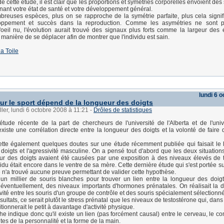
 cette étude, il est clair que les proportions et symétries corporelles envoient de
nant votre état de santé et votre développement général.
euses espèces, plus on se rapproche de la symétrie parfaite, plus cela signif
loppement et succès dans la reproduction. Comme les asymétries ne sont p
'oeil nu, l'évolution aurait trouvé des signaux plus forts comme la largeur des 
 manière de se déplacer afin de montrer que l'individu est sain.
la Toile
lundi 6 
ur le sport dépend de la longueur des doigts
ller, lundi 6 octobre 2008 à 11:21
-
Drôles de statistiques
tude récente de la part de chercheurs de l'université de l'Alberta et de l'univ
 existe une corrélation directe entre la longueur des doigts et la volonté de faire 
ette également quelques doutes sur une étude récemment publiée qui faisait le l
doigts et l'agressivité masculine. On a pensé tout d'abord que les deux situation
ur des doigts avaient été causées par une exposition à des niveaux élevés de 
vidu était encore dans le ventre de sa mère. Cette dernière étude qui s'est portée s
e n'a trouvé aucune preuve permettant de valider cette hypothèse.
é un millier de souris blanches pour trouver un lien entre la longueur des doigts
, éventuellement, des niveaux importants d'hormones prénatales. On réalisait la d
vité entre les souris d'un groupe de contrôle et des souris spécialement sélectionn
sultats, ce serait plutôt le stress prénatal que les niveaux de testostérone qui, dans
tionnerait le petit à davantage d'activité physique.
he indique donc qu'il existe un lien (pas forcément causal) entre le cerveau, le c
es de la personnalité et la forme de la main.