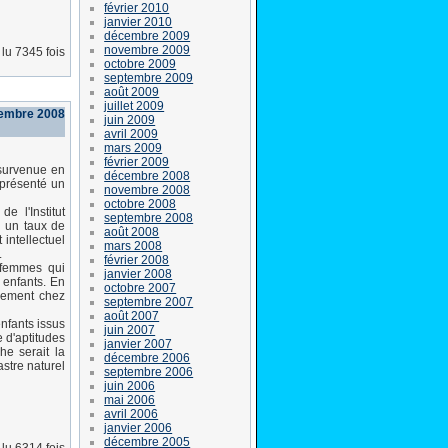
février 2010
janvier 2010
décembre 2009
novembre 2009
lu 7345 fois
octobre 2009
septembre 2009
août 2009
juillet 2009
tembre 2008
juin 2009
avril 2009
mars 2009
février 2009
 survenue en
décembre 2008
 présenté un
novembre 2008
octobre 2008
 l'Institut
septembre 2008
i un taux de
août 2008
intellectuel
mars 2008
.
février 2008
8 femmes qui
janvier 2008
 enfants. En
octobre 2007
ppement chez
septembre 2007
août 2007
nfants issus
juin 2007
e d'aptitudes
janvier 2007
he serait la
décembre 2006
astre naturel
septembre 2006
juin 2006
mai 2006
avril 2006
janvier 2006
décembre 2005