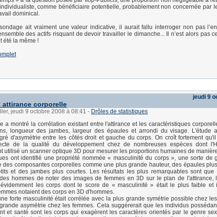
emps » à la question posée par Ifop-Publicis, une proportion non négligeable a ré
ndividualiste, comme bénéficiaire potentielle, probablement non concernée par l
ravail dominical.
ondage ait vraiment une valeur indicative, il aurait fallu interroger non pas l’
’ensemble des actifs risquant de devoir travailler le dimanche... Il n’est alors pas c
t été la même !
complet
jeudi 9 
 attirance corporelle
ller, jeudi 9 octobre 2008 à 08:41
-
Drôles de statistiques
a montré la corrélation existant entre l'attirance et les caractéristiques corporell
eins, longueur des jambes, largeur des épaules et arrondi du visage. L'étude
gré d'asymétrie entre les côtés droit et gauche du corps. On croît fortement qu'il 
recte de la qualité du développement chez de nombreuses espèces dont l
t utilisé un scanner optique 3D pour mesurer les proportions humaines de manière
ques ont identifié une propriété nommée « masculinité du corps », une sorte de g
 des composantes corporelles comme une plus grande hauteur, des épaules plus
tits et des jambes plus courtes. Les résultats les plus remarquables sont que 
des hommes de noter des images de femmes en 3D sur le plan de l'attirance,
 évidemment les corps dont le score de « masculinité » était le plus faible et
femmes notaient des corps en 3D d'hommes.
 une forte masculinité était corrélée avec la plus grande symétrie possible chez l
grande asymétrie chez les femmes. Cela suggérerait que les individus possédant
 et santé sont les corps qui exagèrent les caractères orientés par le genre sex