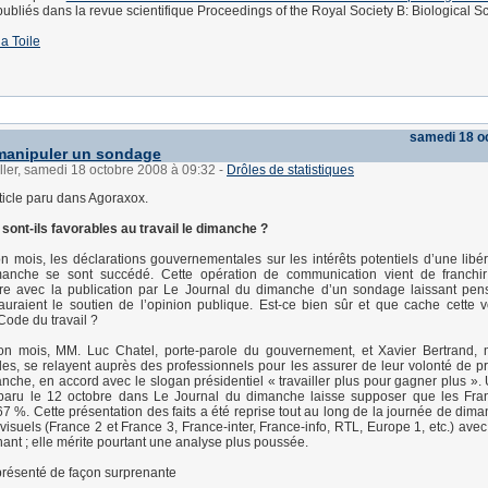
ubliés dans la revue scientifique Proceedings of the Royal Society B: Biological S
la Toile
samedi 18 o
anipuler un sondage
ller, samedi 18 octobre 2008 à 09:32
-
Drôles de statistiques
rticle paru dans Agoraxox.
sont-ils favorables au travail le dimanche ?
 mois, les déclarations gouvernementales sur les intérêts potentiels d’une libér
imanche se sont succédé. Cette opération de communication vient de franchi
re avec la publication par Le Journal du dimanche d’un sondage laissant pen
auraient le soutien de l’opinion publique. Est-ce bien sûr et que cache cette 
Code du travail ?
n mois, MM. Luc Chatel, porte-parole du gouvernement, et Xavier Bertrand, m
ales, se relayent auprès des professionnels pour les assurer de leur volonté de p
manche, en accord avec le slogan présidentiel « travailler plus pour gagner plus »
s paru le 12 octobre dans Le Journal du dimanche laisse supposer que les Fra
67 %. Cette présentation des faits a été reprise tout au long de la journée de dima
isuels (France 2 et France 3, France-inter, France-info, RTL, Europe 1, etc.) av
nant ; elle mérite pourtant une analyse plus poussée.
résenté de façon surprenante