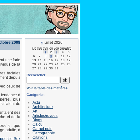
octobre 2008
juillet 2026
«
lun
mar
mer
jeu
ven
sam
dim
1
2
3
4
5
6
7
8
9
10
11
12
nt une forte
13
14
15
16
17
18
19
ividus de la
20
21
22
23
24
25
26
27
28
29
30
31
es faciales
Rechercher
ement depuis
vec ceux de
Voir la table des matières
Catégories
e tendance à
pères, plus
Actu
s n'aient de
Architecture
Art
entaient des
Articles/revues
che et de la
Blogs
Calcul
exuelle, que
Carnet noir
âge adulte, à
Cartographie
Citations
Opposite-Sex