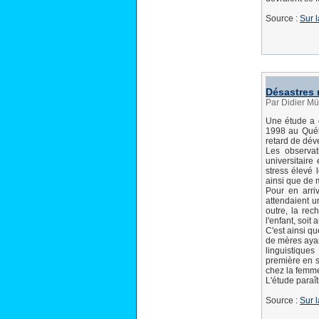
Source :
Sur l
Désastres n
Par Didier Mü
Une étude a 
1998 au Québ
retard de dé
Les observat
universitaire
stress élevé 
ainsi que de 
Pour en arriv
attendaient u
outre, la re
l'enfant, soit
C'est ainsi q
de mères ayant
linguistiques
première en s
chez la femme
L'étude paraî
Source :
Sur l