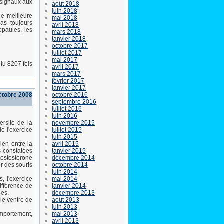
s signaux aux
août 2018
juin 2018
ie meilleure
mai 2018
as toujours
avril 2018
épaules, les
mars 2018
janvier 2018
octobre 2017
juillet 2017
mai 2017
lu 8207 fois
avril 2017
mars 2017
février 2017
janvier 2017
octobre 2016
octobre 2008
septembre 2016
juillet 2016
juin 2016
novembre 2015
ersité de la
juillet 2015
de l'exercice
juin 2015
avril 2015
ien entre la
janvier 2015
s constatées
décembre 2014
testostérone
octobre 2014
ur des souris
juin 2014
mai 2014
, l'exercice
janvier 2014
ifférence de
décembre 2013
ées.
août 2013
 le ventre de
juin 2013
mai 2013
omportement,
avril 2013