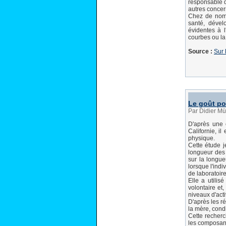
responsable de
autres concer
Chez de nombr
santé, déve
évidentes à l
courbes ou la
Source :
Sur 
Le goût po
Par Didier Mü
D'après une é
Californie, il
physique.
Cette étude j
longueur des 
sur la longue
lorsque l'indi
de laboratoir
Elle a utilis
volontaire et
niveaux d'acti
D'après les ré
la mère, condi
Cette recherc
les composant