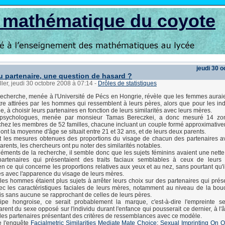
s mathématique du coyote
jeudi 30 
u partenaire, une question de hasard ?
ller, jeudi 30 octobre 2008 à 07:14
-
Drôles de statistiques
echerche, menée à l'Université de Pécs en Hongrie, révèle que les femmes auraie
re attirées par les hommes qui ressemblent à leurs pères, alors que pour les ind
, à choisir leurs partenaires en fonction de leurs similarités avec leurs mères.
 psychologues, menée par monsieur Tamas Bereczkei, a donc mesuré 14 zon
hez les membres de 52 familles, chacune incluant un couple formé approximativ
ont la moyenne d'âge se situait entre 21 et 32 ans, et de leurs deux parents.
 les mesures obtenues des proportions du visage de chacun des partenaires a
arents, les chercheurs ont pu noter des similarités notables.
léments de la recherche, il semble donc que les sujets féminins avaient une nett
partenaires qui présentaient des traits faciaux semblables à ceux de leurs 
n ce qui concerne les proportions relatives aux yeux et au nez, sans pourtant qu'il
 avec l'apparence du visage de leurs mères.
les hommes étaient plus sujets à arrêter leurs choix sur des partenaires qui prés
vec les caractéristiques faciales de leurs mères, notamment au niveau de la bou
s sans aucune se rapprochant de celles de leurs pères.
uipe hongroise, ce serait probablement la marque, c'est-à-dire l'empreinte s
parent du sexe opposé sur l'individu durant l'enfance qui pousserait ce dernier, à l'
des partenaires présentant des critères de ressemblances avec ce modèle.
e l'enquête
Facialmetric Similarities Mediate Mate Choice: Sexual Imprinting On 