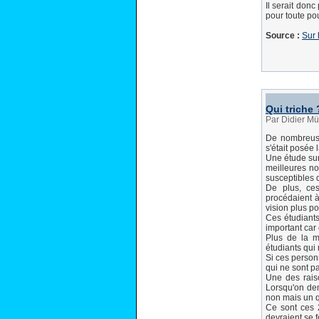
Il serait donc
pour toute pou
Source :
Sur 
Qui triche 
Par Didier Mü
De nombreuse
s'était posée 
Une étude sur
meilleures no
susceptibles d
De plus, ces
procédaient à
vision plus po
Ces étudiants
important car
Plus de la m
étudiants qui
Si ces person
qui ne sont p
Une des raiso
Lorsqu'on dema
non mais un qu
Ce sont ces 2
devraient se f