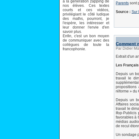
à la génération zapping de
Parents
sont p
nos élèves. Ces textes
courts et ces vidéos,
Source :
Sur 
privilégiant le côté ludique
des maths, pourront, je
l'espère, les intéresser et
leur donner l'envie d'en
savoir plus.
Enfin, c'est un bon moyen
de communiquer avec des
Comment m
collègues de toute la
Par Didier Mü
francophonie.
Extrait d'un a
Les Français 
Depuis un bon
travail le d
supplémentai
propositions 
réforme » du 
Depuis un bo
Affaires soci
travail le di
Ifop-Publici
favorables à 
médias audiov
de recul éton
Un sondage p