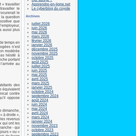
Apprendre-en-ligne.net
« travailler
Le cyberblog du coyote
availler le
ocurerait le
Archives
 la question
positive que
juillet 2026
l’employeur,
juin 2026
a aussi plus
mai 2026
mars 2026
février 2026
 de temps en
janvier 2026
rogées n’est
décembre 2025
nion modérée
novembre 2025
pas hésité à
octobre 2025
anche portant
août 2025
l’arrivée au
juillet 2025
juin 2025
mai 2025
avril 2025
mars 2025
abitants des
janvier 2025
ge équivalent
octobre 2024
nical contre
septembre 2024
u’il oppose
août 2024
juin 2024
mai 2024
 le dimanche,
avril 2024
« à droite »,
mars 2024
 les revenus
janvier 2024
 qui ont les
novembre 2023
manche - qui
octobre 2023
ujours » ou «
septembre 2023