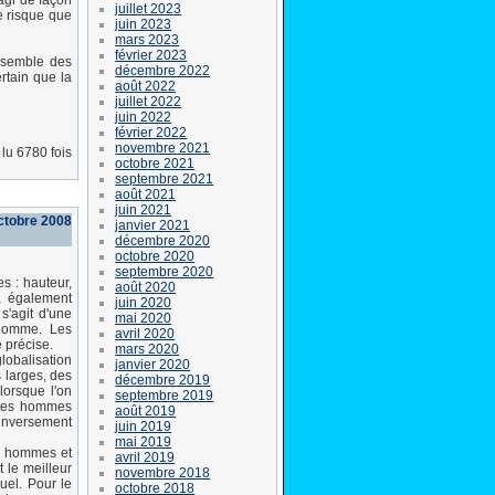
agi de façon
juillet 2023
e risque que
juin 2023
mars 2023
février 2023
ensemble des
décembre 2022
ertain que la
août 2022
juillet 2022
juin 2022
février 2022
novembre 2021
lu 6780 fois
octobre 2021
septembre 2021
août 2021
juin 2021
octobre 2008
janvier 2021
décembre 2020
octobre 2020
septembre 2020
es : hauteur,
août 2020
 a également
juin 2020
s'agit d'une
mai 2020
'Homme. Les
avril 2020
 précise.
mars 2020
lobalisation
janvier 2020
 larges, des
décembre 2019
lorsque l'on
septembre 2019
 les hommes
août 2019
 inversement
juin 2019
mai 2019
es hommes et
avril 2019
 le meilleur
novembre 2018
uel. Pour le
octobre 2018