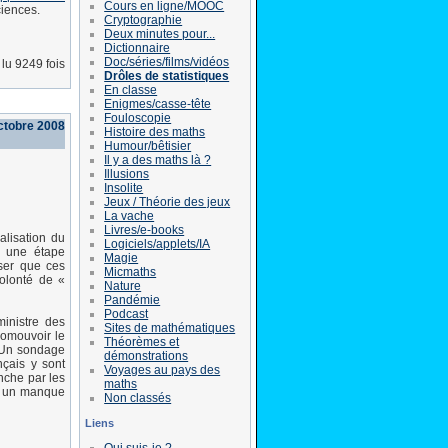
Cours en ligne/MOOC
ciences.
Cryptographie
Deux minutes pour...
Dictionnaire
Doc/séries/films/vidéos
lu 9249 fois
Drôles de statistiques
En classe
Enigmes/casse-tête
Fouloscopie
ctobre 2008
Histoire des maths
Humour/bêtisier
Il y a des maths là ?
Illusions
Insolite
Jeux / Théorie des jeux
La vache
Livres/e-books
alisation du
Logiciels/applets/IA
r une étape
Magie
ser que ces
Micmaths
volonté de «
Nature
Pandémie
Podcast
inistre des
Sites de mathématiques
romouvoir le
Théorèmes et
. Un sondage
démonstrations
nçais y sont
Voyages au pays des
nche par les
maths
ec un manque
Non classés
Liens
Qui suis-je ?