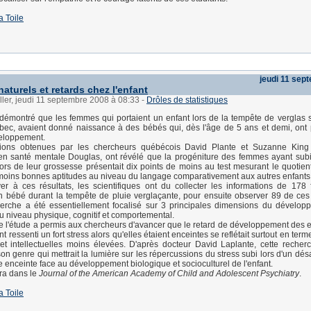
a Toile
jeudi 11 sep
aturels et retards chez l'enfant
ller, jeudi 11 septembre 2008 à 08:33
-
Drôles de statistiques
démontré que les femmes qui portaient un enfant lors de la tempête de verglas
ec, avaient donné naissance à des bébés qui, dès l'âge de 5 ans et demi, ont
veloppement.
ions obtenues par les chercheurs québécois David Plante et Suzanne King de
 en santé mentale Douglas, ont révélé que la progéniture des femmes ayant sub
lors de leur grossesse présentait dix points de moins au test mesurant le quotient 
moins bonnes aptitudes au niveau du langage comparativement aux autres enfants
er à ces résultats, les scientifiques ont du collecter les informations de 17
n bébé durant la tempête de pluie verglaçante, pour ensuite observer 89 de ces
cherche a été essentiellement focalisé sur 3 principales dimensions du dévelo
 au niveau physique, cognitif et comportemental.
ue l'étude a permis aux chercheurs d'avancer que le retard de développement des e
 ressenti un fort stress alors qu'elles étaient enceintes se reflétait surtout en term
 et intellectuelles moins élevées. D'après docteur David Laplante, cette recherc
on genre qui mettrait la lumière sur les répercussions du stress subi lors d'un dés
 enceinte face au développement biologique et socioculturel de l'enfant.
tra dans le
Journal of the American Academy of Child and Adolescent Psychiatry
.
a Toile