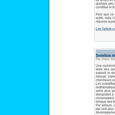
de temps en t
quelque peu i
constitue le t
Pour que ce s
actifs, mais l
réponse aurai
Lire l'article 
Symétrie et
Par Didier Mü
Une recherche 
taille des s
exploré le de
mesure indi
chercheurs on
Les scientifi
mathématique
seins plus pe
demandait à 
choisissaient
lorsque des 
Par ailleurs,
par une plus 
développement