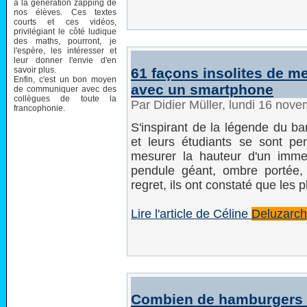
à la génération zapping de
nos élèves. Ces textes
courts et ces vidéos,
privilégiant le côté ludique
des maths, pourront, je
l'espère, les intéresser et
leur donner l'envie d'en
savoir plus.
61 façons insolites de m
Enfin, c'est un bon moyen
avec un smartphone
de communiquer avec des
collègues de toute la
Par Didier Müller, lundi 16 nov
francophonie.
S'inspirant de la légende du ba
et leurs étudiants se sont p
mesurer la hauteur d'un imme
pendule géant, ombre portée, 
regret, ils ont constaté que les p
Lire l'article de Céline
Deluzarc
Combien de hamburgers f