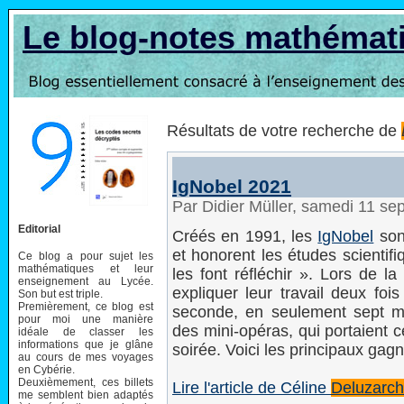
Le blog-notes mathémat
Résultats de votre recherche de
IgNobel 2021
Par Didier Müller, samedi 11 s
Editorial
Créés en 1991, les
IgNobel
son
et honorent les études scientifi
Ce blog a pour sujet les
mathématiques et leur
les font réfléchir ». Lors de la
enseignement au Lycée.
expliquer leur travail deux foi
Son but est triple.
Premièrement, ce blog est
seconde, en seulement sept 
pour moi une manière
des mini-opéras, qui portaient c
idéale de classer les
informations que je glâne
soirée. Voici les principaux gag
au cours de mes voyages
en Cybérie.
Deuxièmement, ces billets
Lire l'article de Céline
Deluzarc
me semblent bien adaptés