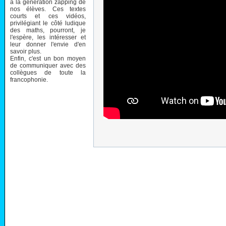
à la génération zapping de
nos élèves. Ces textes
courts et ces vidéos,
privilégiant le côté ludique
des maths, pourront, je
l'espère, les intéresser et
leur donner l'envie d'en
savoir plus.
Enfin, c'est un bon moyen
de communiquer avec des
collègues de toute la
francophonie.