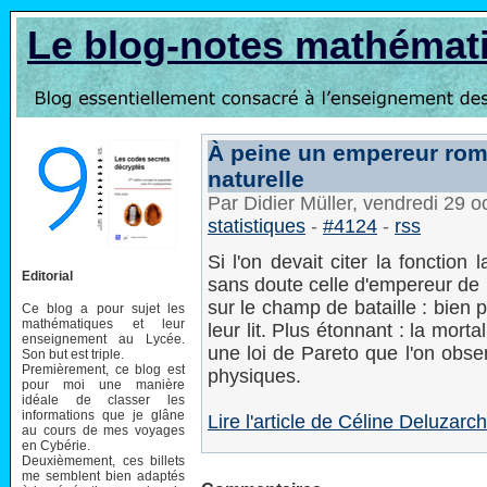
Le blog-notes mathémat
À peine un empereur roma
naturelle
Par Didier Müller, vendredi 29 
statistiques
-
#4124
-
rss
Si l'on devait citer la fonction
Editorial
sans doute celle d'empereur de 
sur le champ de bataille : bien p
Ce blog a pour sujet les
mathématiques et leur
leur lit. Plus étonnant : la mor
enseignement au Lycée.
une loi de Pareto que l'on ob
Son but est triple.
Premièrement, ce blog est
physiques.
pour moi une manière
idéale de classer les
informations que je glâne
Lire l'article de Céline Deluzarc
au cours de mes voyages
en Cybérie.
Deuxièmement, ces billets
me semblent bien adaptés