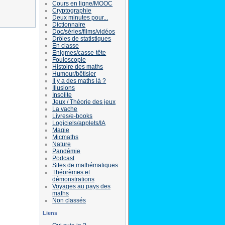
Cours en ligne/MOOC
Cryptographie
Deux minutes pour...
Dictionnaire
Doc/séries/films/vidéos
Drôles de statistiques
En classe
Enigmes/casse-tête
Fouloscopie
Histoire des maths
Humour/bêtisier
Il y a des maths là ?
Illusions
Insolite
Jeux / Théorie des jeux
La vache
Livres/e-books
Logiciels/applets/IA
Magie
Micmaths
Nature
Pandémie
Podcast
Sites de mathématiques
Théorèmes et
démonstrations
Voyages au pays des
maths
Non classés
Liens