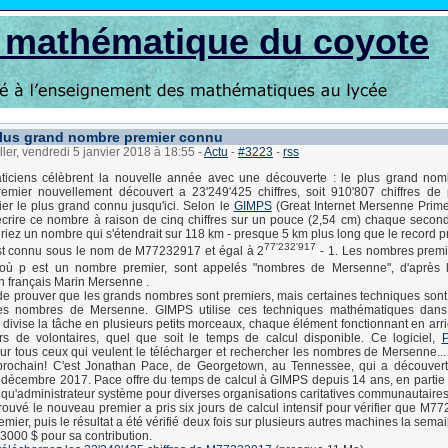
s mathématique du coyote
lus grand nombre premier connu
ller, vendredi 5 janvier 2018 à 18:55
-
Actu
-
#3223
-
rss
iciens célèbrent la nouvelle année avec une découverte : le plus grand nom
emier nouvellement découvert a 23'249'425 chiffres, soit 910'807 chiffres de
r le plus grand connu jusqu'ici. Selon le
GIMPS
(Great Internet Mersenne Prime
crire ce nombre à raison de cinq chiffres sur un pouce (2,54 cm) chaque secon
uriez un nombre qui s'étendrait sur 118 km - presque 5 km plus long que le record p
77'232'917
t connu sous le nom de M77232917 et égal à 2
- 1. Les nombres premi
 où p est un nombre premier, sont appelés "nombres de Mersenne", d'après 
 français Marin Mersenne .
 de prouver que les grands nombres sont premiers, mais certaines techniques sont
les nombres de Mersenne. GIMPS utilise ces techniques mathématiques dans 
 divise la tâche en plusieurs petits morceaux, chaque élément fonctionnant en arri
urs de volontaires, quel que soit le temps de calcul disponible. Ce logiciel,
ur tous ceux qui veulent le télécharger et rechercher les nombres de Mersenne... 
 prochain!
C'est Jonathan Pace, de Georgetown, au Tennessee, qui a découver
 décembre 2017. Pace offre du temps de calcul à GIMPS depuis 14 ans, en partie
nt qu'administrateur système pour diverses organisations caritatives communautaires
rouvé le nouveau premier a pris six jours de calcul intensif pour vérifier que M77
ier, puis le résultat a été vérifié deux fois sur plusieurs autres machines la sema
3000 $ pour sa contribution.