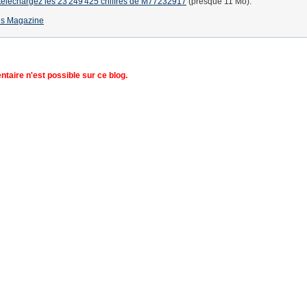
téléchargez les 23'249'425 chiffres de M77232917
(presque 11 Mo).
us Magazine
aire n'est possible sur ce blog.