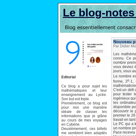
Le blog-note
Nouveau p
Par Didier Mü
Les mathémat
connu. Ce pr
nombre premie
vous deviez é
jours, vous a
Le nombre es
Editorial
p
forme, 2
-1,
mathématicien
Ce blog a pour sujet les
C'est un défi
mathématiques et leur
pour tester 
enseignement au Lycée.
ingénieux qui
Son but est triple.
les ordinate
Premièrement, ce blog est
disponible po
pour moi une manière
découvrir le
idéale de classer les
premier le 26
informations que je glâne
travail en ta
au cours de mes voyages
Le PC qui a t
en Cybérie.
un nombre prem
Deuxièmement, ces billets
Pace recevra 
me semblent bien adaptés