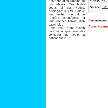
Vous pouvez
à la génération zapping de
nos élèves. Ces textes
Source :
+Pl
courts et ces vidéos,
privilégiant le côté ludique
des maths, pourront, je
l'espère, les intéresser et
Commentaires
leur donner l'envie d'en
savoir plus.
Aucun comment
Enfin, c'est un bon moyen
de communiquer avec des
collègues de toute la
francophonie.