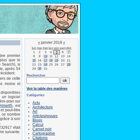
janvier 2018
«
»
lun
mar
mer
jeu
ven
sam
dim
1
2
3
4
6
7
5
bre premier
8
9
11
13
14
10
12
 plus que le
15
16
17
18
19
20
21
 Search), si
22
23
24
25
26
27
28
de, après 54
29
30
31
récédent.
Rechercher
ers de cette
le moine et
Voir la table des matières
 disponibles
Catégories
un logiciel
ère-plan sur
Actu
Prime95
, est
Architecture
et peut-être
Art
t ce nombre
Articles/revues
 grâce à son
Blogs
.
Calcul
232917 était
Carnet noir
ine suivante.
Cartographie
Citations