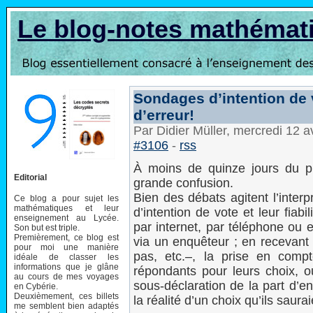
Le blog-notes mathémat
Sondages d’intention de
d’erreur!
Par Didier Müller, mercredi 12 a
#3106
-
rss
À moins de quinze jours du pre
Editorial
grande confusion.
Bien des débats agitent l’inter
Ce blog a pour sujet les
mathématiques et leur
d’intention de vote et leur fiab
enseignement au Lycée.
par internet, par téléphone ou 
Son but est triple.
Premièrement, ce blog est
via un enquêteur ; en recevant 
pour moi une manière
pas, etc.–, la prise en com
idéale de classer les
informations que je glâne
répondants pour leurs choix, 
au cours de mes voyages
sous-déclaration de la part d’e
en Cybérie.
Deuxièmement, ces billets
la réalité d’un choix qu’ils saura
me semblent bien adaptés