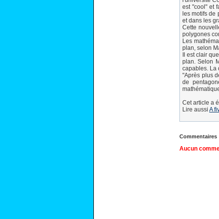
l'université C
est "cool" et
les motifs de
et dans les g
Cette nouvell
polygones con
Les mathémat
plan, selon M
Il est clair q
plan. Selon M
capables. La
"Après plus d
de pentagone
mathématique 
Cet article a 
Lire aussi
A fi
Commentaires
Aucun comment