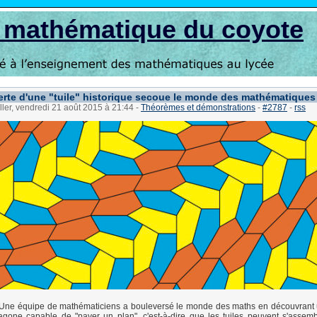
s mathématique du coyote
rte d'une "tuile" historique secoue le monde des mathématiques
ller, vendredi 21 août 2015 à 21:44
-
Théorèmes et démonstrations
-
#2787
-
rss
ne équipe de mathématiciens a bouleversé le monde des maths en découvrant
agone capable de "paver un plan", c'est-à-dire que les tuiles peuvent s'assem