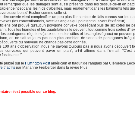
ornell non impliqué dans la découverte, au Huffington Post. Il trouve que la nouvel
 fait remarquer que les dallages sont aussi présents dans les dessus-de-lit en pat
 papier peint et dans les nids d'abeilles, mais également dans les bâtiments tels q
ravures sur bois d' Escher comme celle-ci.
e découverte vient complexifier un peu plus l'ensemble de faits connus sur les dal
vexes (les conventionnels, avec les angles qui pointent tous vers l'extérieur).
iciens ont prouvé qu'aucun polygone convexe possédant plus de six cotés ne p
ann. Tous les triangles et les quadrilatères le peuvent, tout comme trois sortes d'h
ue les pentagones réguliers (ceux qui ont les côtés et les angles égaux) ne peuvent
ann, on ne sait toujours pas non plus combien de sortes de pentagones irrégul
 découverte du nouveau ne change pas cette donnée.
e 100 ans d'observation, nous ne savons toujours pas si nous avons découvert to
s convexes qui peuvent paver un plan", a-t-il affirmé dans l'e-mail. "C'est
fascinante !"
été publié sur le
Huffington Post
américain et traduit de l'anglais par Clémence Lec
ve that fits
par Marianne Freiberger dans la revue Plus.
aire n'est possible sur ce blog.