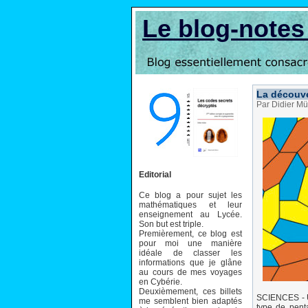
Le blog-note
La découve
Par Didier Mü
Editorial
Ce blog a pour sujet les
mathématiques et leur
enseignement au Lycée.
Son but est triple.
Premièrement, ce blog est
pour moi une manière
idéale de classer les
informations que je glâne
au cours de mes voyages
en Cybérie.
Deuxièmement, ces billets
SCIENCES - U
me semblent bien adaptés
type de pent