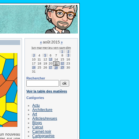
août 2015
«
»
lun
mar
mer
jeu
ven
sam
dim
1
2
3
4
5
6
7
8
9
10
11
12
13
14
15
16
17
18
19
20
22
23
21
24
25
26
27
29
30
28
31
Rechercher
Voir la table des matières
Catégories
Actu
Architecture
Art
Articles/revues
Blogs
Calcul
Carnet noir
 un nouveau
Cartographie
bler sur une