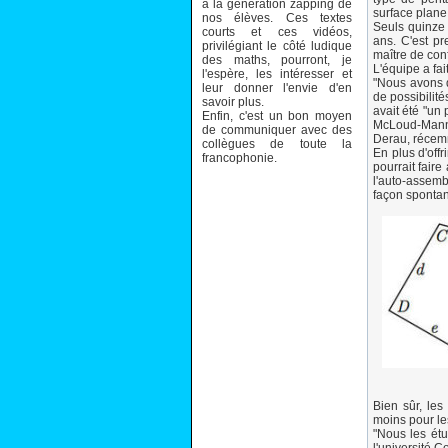
à la génération zapping de
surface plane
nos élèves. Ces textes
Seuls quinze 
courts et ces vidéos,
ans. C'est p
privilégiant le côté ludique
maître de con
des maths, pourront, je
L'équipe a fa
l'espère, les intéresser et
"Nous avons d
leur donner l'envie d'en
de possibilit
savoir plus.
avait été "un
Enfin, c'est un bon moyen
McLoud-Mann,
de communiquer avec des
Derau, récem
collègues de toute la
En plus d'off
francophonie.
pourrait faire
l'auto-assemb
façon spontané
Bien sûr, les
moins pour le
"Nous les étu