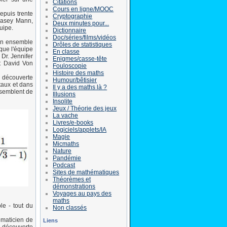
Citations
Cours en ligne/MOOC
epuis trente
Cryptographie
Casey Mann,
Deux minutes pour...
uipe.
Dictionnaire
Doc/séries/films/vidéos
 un ensemble
Drôles de statistiques
 que l'équipe
En classe
Dr. Jennifer
Enigmes/casse-tête
t David Von
Fouloscopie
Histoire des maths
a découverte
Humour/bêtisier
staux et dans
Il y a des maths là ?
ssemblent de
Illusions
Insolite
Jeux / Théorie des jeux
La vache
Livres/e-books
Logiciels/applets/IA
Magie
Micmaths
Nature
Pandémie
Podcast
Sites de mathématiques
Théorèmes et
démonstrations
Voyages au pays des
maths
le - tout du
Non classés
ématicien de
Liens