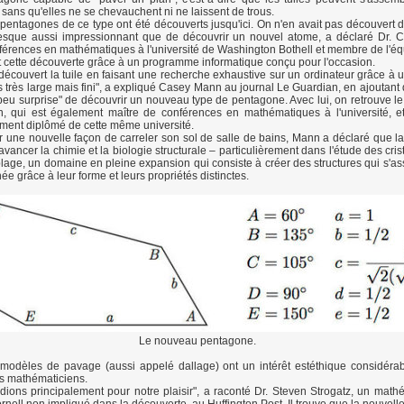
 sans qu'elles ne se chevauchent ni ne laissent de trous.
pentagones de ce type ont été découverts jusqu'ici. On n'en avait pas découvert d
resque aussi impressionnant que de découvrir un nouvel atome, a déclaré Dr. 
férences en mathématiques à l'université de Washington Bothell et membre de l'éq
it cette découverte grâce à un programme informatique conçu pour l'occasion.
écouvert la tuile en faisant une recherche exhaustive sur un ordinateur grâce à
és très large mais fini", a expliqué Casey Mann au journal Le Guardian, en ajoutant
 peu surprise" de découvrir un nouveau type de pentagone. Avec lui, on retrouve le 
 qui est également maître de conférences en mathématiques à l'université, e
ment diplômé de cette même université.
rir une nouvelle façon de carreler son sol de salle de bains, Mann a déclaré que l
 avancer la chimie et la biologie structurale – particulièrement dans l'étude des cri
lage, un domaine en pleine expansion qui consiste à créer des structures qui s'a
e grâce à leur forme et leurs propriétés distinctes.
Le nouveau pentagone.
 modèles de pavage (aussi appelé dallage) ont un intérêt estéthique considérab
s mathématiciens.
dions principalement pour notre plaisir", a raconté Dr. Steven Strogatz, un math