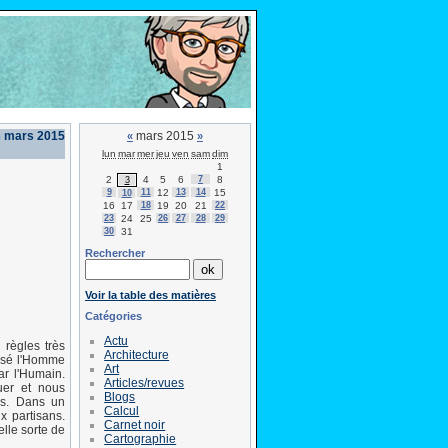
3 mars 2015
mars 2015
«
»
lun
mar
mer
jeu
ven
sam
dim
1
2
4
5
6
7
8
3
9
11
12
13
14
15
10
16
17
18
19
20
21
22
23
24
25
26
27
28
29
30
31
Rechercher
Voir la table des matières
Catégories
Actu
 règles très
Architecture
assé l'Homme
Art
ar l'Humain.
Articles/revues
quer et nous
Blogs
es. Dans un
Calcul
x partisans.
Carnet noir
lle sorte de
Cartographie