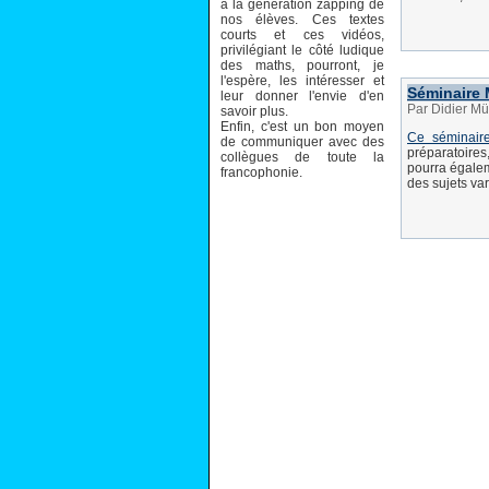
à la génération zapping de
nos élèves. Ces textes
courts et ces vidéos,
privilégiant le côté ludique
des maths, pourront, je
l'espère, les intéresser et
Séminaire 
leur donner l'envie d'en
Par Didier Mü
savoir plus.
Enfin, c'est un bon moyen
Ce séminaire 
de communiquer avec des
préparatoires
collègues de toute la
pourra égalem
francophonie.
des sujets va