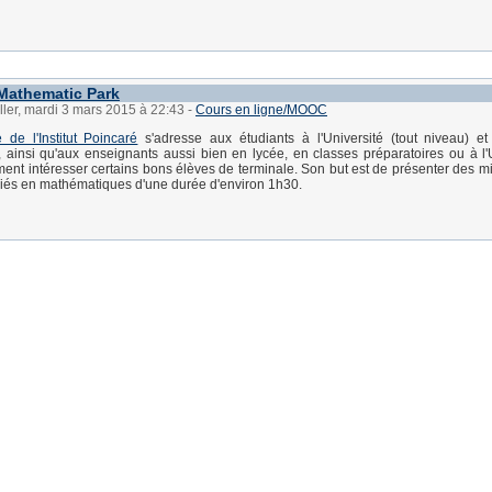
Mathematic Park
ller, mardi 3 mars 2015 à 22:43
-
Cours en ligne/MOOC
de l'Institut Poincaré
s'adresse aux étudiants à l'Université (tout niveau) e
, ainsi qu'aux enseignants aussi bien en lycée, en classes préparatoires ou à l'Un
ent intéresser certains bons élèves de terminale. Son but est de présenter des mi
riés en mathématiques d'une durée d'environ 1h30.