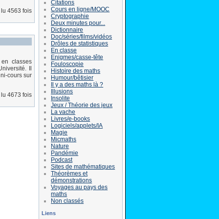
Citations
Cours en ligne/MOOC
lu 4563 fois
Cryptographie
Deux minutes pour...
Dictionnaire
Doc/séries/films/vidéos
Drôles de statistiques
En classe
Enigmes/casse-tête
t en classes
Fouloscopie
iversité. Il
Histoire des maths
ni-cours sur
Humour/bêtisier
Il y a des maths là ?
Illusions
lu 4673 fois
Insolite
Jeux / Théorie des jeux
La vache
Livres/e-books
Logiciels/applets/IA
Magie
Micmaths
Nature
Pandémie
Podcast
Sites de mathématiques
Théorèmes et
démonstrations
Voyages au pays des
maths
Non classés
Liens