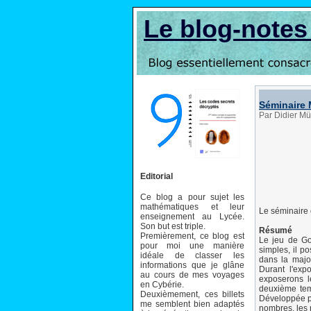
Le blog-note
Séminaire 
Par Didier Mü
Editorial
Ce blog a pour sujet les
mathématiques et leur
Le séminaire 
enseignement au Lycée.
Son but est triple.
Résumé
Premièrement, ce blog est
Le jeu de Go,
pour moi une manière
simples, il p
idéale de classer les
dans la majo
informations que je glâne
Durant l'exp
au cours de mes voyages
exposerons 
en Cybérie.
deuxième temp
Deuxièmement, ces billets
Développée pa
me semblent bien adaptés
nombres, les 