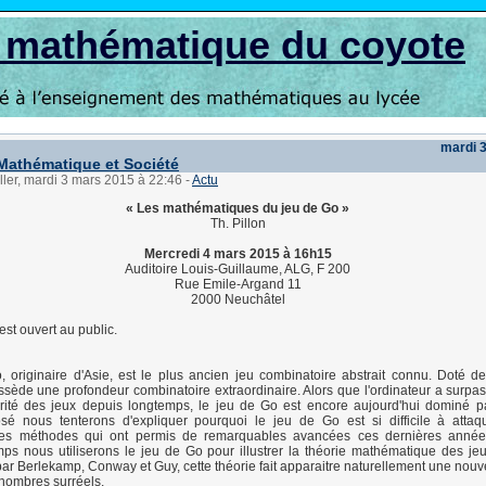
s mathématique du coyote
mardi 
Mathématique et Société
ller, mardi 3 mars 2015 à 22:46
-
Actu
« Les mathématiques du jeu de Go »
Th. Pillon
Mercredi 4 mars 2015 à 16h15
Auditoire Louis-Guillaume, ALG, F 200
Rue Emile-Argand 11
2000 Neuchâtel
est ouvert au public.
 originaire d'Asie, est le plus ancien jeu combinatoire abstrait connu. Doté de
ossède une profondeur combinatoire extraordinaire. Alors que l'ordinateur a surp
rité des jeux depuis longtemps, le jeu de Go est encore aujourd'hui dominé p
osé nous tenterons d'expliquer pourquoi le jeu de Go est si difficile à atta
les méthodes qui ont permis de remarquables avancées ces dernières anné
s nous utiliserons le jeu de Go pour illustrer la théorie mathématique des jeu
r Berlekamp, Conway et Guy, cette théorie fait apparaitre naturellement une nouve
nombres surréels.