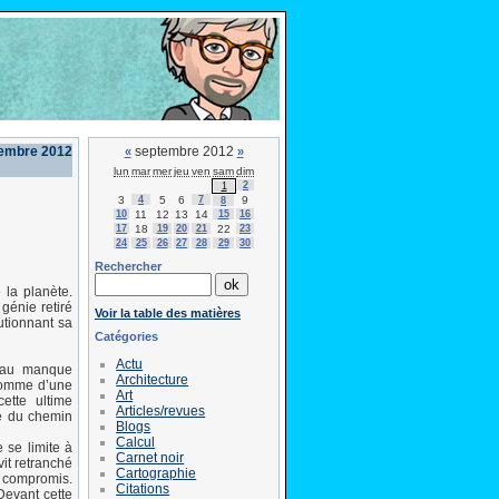
tembre 2012
septembre 2012
«
»
lun
mar
mer
jeu
ven
sam
dim
2
1
3
4
5
6
7
9
8
10
11
12
13
14
15
16
17
18
19
20
21
22
23
24
25
26
27
28
29
30
Rechercher
 la planète.
génie retiré
Voir la table des matières
utionnant sa
Catégories
Actu
t au manque
Architecture
 homme d’une
Art
ette ultime
Articles/revues
ée du chemin
Blogs
Calcul
 se limite à
Carnet noir
vit retranché
Cartographie
s compromis.
Citations
Devant cette