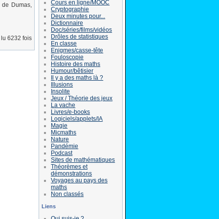
Cours en ligne/MOOC
os de Dumas,
Cryptographie
Deux minutes pour...
Dictionnaire
Doc/séries/films/vidéos
Drôles de statistiques
lu 6232 fois
En classe
Enigmes/casse-tête
Fouloscopie
Histoire des maths
Humour/bêtisier
Il y a des maths là ?
Illusions
Insolite
Jeux / Théorie des jeux
La vache
Livres/e-books
Logiciels/applets/IA
Magie
Micmaths
Nature
Pandémie
Podcast
Sites de mathématiques
Théorèmes et
démonstrations
Voyages au pays des
maths
Non classés
Liens
Qui suis-je ?