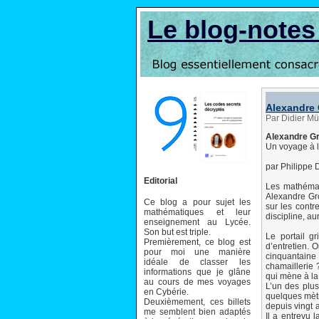
Le blog-note
Alexandre
Par Didier Mü
Alexandre G
Un voyage à l
par Philippe
Editorial
Les mathémat
Alexandre Gro
Ce blog a pour sujet les
sur les contr
mathématiques et leur
discipline, au
enseignement au Lycée.
Son but est triple.
Le portail g
Premièrement, ce blog est
d’entretien. 
pour moi une manière
cinquantaine
idéale de classer les
chamaillerie 
informations que je glâne
qui mène à la 
au cours de mes voyages
L’un des plus
en Cybérie.
quelques mètre
Deuxièmement, ces billets
depuis vingt 
me semblent bien adaptés
Il a entrevu 