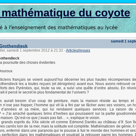
s mathématique du coyote
samedi 1 sep
 Grothendieck
ller, samedi 1 septembre 2012 à 21:32
-
Articles/revues
rothendieck
a poursuite des choses évidentes
 Douroux
iciens français se voient aujourd’hui décerner les plus hautes récompenses de
thendieck les a toutes reçues (et dénigrées) avant eux. Nous avons retrouvé ce 
eforts des Pyrénées, qui, toute sa vie, a suivi une quête d’ordre absolu. En révol
rait-il percé le secret le plus fondamental de l’univers ?
ris aurait besoin d’un coup de peinture, mais la maison résiste au temps e
On n’ose pas frapper, l’hom­me qui vit là a fini par se fâcher avec ses voisins, un
 d’années et sa mère, qui lui rendaient quelques services. La raison de c
? « J’ai arraché quelques brins d’herbes qui poussaient sur la partie goudronn
maison. Qu’est-ce que j’avais pas fait… », explique le voisin.
 grands esprits du XXe siècle vit comme Edmond Dantès au château d’If. Son île
s carrés loin de la mer, mais la solitude est complète. Mathématicien de génie, il 
ans, enfermé dans une paranoïa qui le pousse à fuir le monde des hommes et se
la perfection dans les mathématiques et voudrait la retrouver parmi les hommes. 