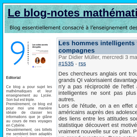
Le blog-notes mathémat
Les hommes intelligents
compagnes
Par Didier Müller, mercredi 3 m
#1535
-
rss
Des chercheurs anglais ont tro
Editorial
grands QI valorisaient davantage
n'y a pas réciprocité de l'effe
Ce blog a pour sujet les
mathématiques et leur
intelligentes ne sont pas plus
enseignement au Lycée.
autres.
Son but est triple.
Premièrement, ce blog est
Lors de l'étude, on a en effet 
pour moi une manière
américains auprès des adolescent
idéale de classer les
informations que je glâne
des liens entre les attitudes soc
au cours de mes voyages
statistique découvert est motivé 
en Cybérie.
Deuxièmement, ces billets
vraiment nouvelle sur ce plan. P
me semblent bien adaptés