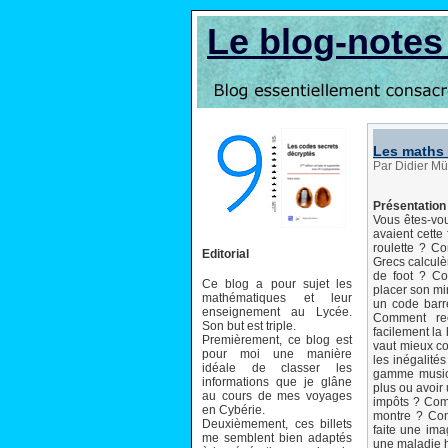
Le blog-note
Les maths 
Par Didier Mü
Présentation 
Vous êtes-vou
avaient cette
roulette ? C
Editorial
Grecs calculè
de foot ? Co
Ce blog a pour sujet les
placer son mi
mathématiques et leur
un code barr
enseignement au Lycée.
Comment re
Son but est triple.
facilement la 
Premièrement, ce blog est
vaut mieux c
pour moi une manière
les inégalité
idéale de classer les
gamme musica
informations que je glâne
plus ou avoir
au cours de mes voyages
impôts ? Com
en Cybérie.
montre ? Com
Deuxièmement, ces billets
faite une ima
me semblent bien adaptés
une maladie hé