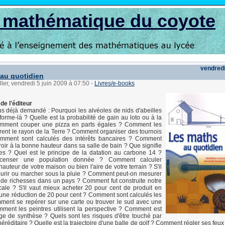
s mathématique du coyote
vendredi
au quotidien
ller, vendredi 5 juin 2009 à 07:50
-
Livres/e-books
de l'éditeur
s déjà demandé : Pourquoi les alvéoles de nids d'abeilles
 forme-là ? Quelle est la probabilité de gain au loto ou à la
omment couper une pizza en parts égales ? Comment les
rent le rayon de la Terre ? Comment organiser des tournois
mment sont calculés des intérêts bancaires ? Comment
roir à la bonne hauteur dans sa salle de bain ? Que signifie
es ? Quel est le principe de la datation au carbone 14 ?
censer une population donnée ? Comment calculer
hauteur de votre maison ou bien l'aire de votre terrain ? S'il
ourir ou marcher sous la pluie ? Comment peut-on mesurer
s de richesses dans un pays ? Comment fut construite notre
le ? S'il vaut mieux acheter 20 pour cent de produit en
 une réduction de 20 pour cent ? Comment sont calculés les
ment se repérer sur une carte ou trouver le sud avec une
ment les peintres utilisent la perspective ? Comment est
ge de synthèse ? Quels sont les risques d'être touché par
réditaire ? Quelle est la trajectoire d'une balle de golf ? Comment régler ses feux