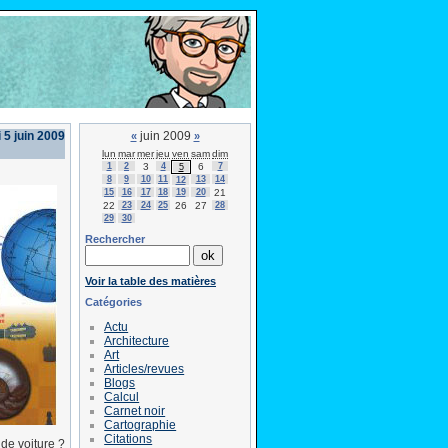
 5 juin 2009
juin 2009
«
»
lun
mar
mer
jeu
ven
sam
dim
1
2
3
4
6
7
5
8
9
10
11
13
14
12
15
16
17
18
19
20
21
22
23
24
25
26
27
28
29
30
Rechercher
Voir la table des matières
Catégories
Actu
Architecture
Art
Articles/revues
Blogs
Calcul
Carnet noir
Cartographie
Citations
 de voiture ?