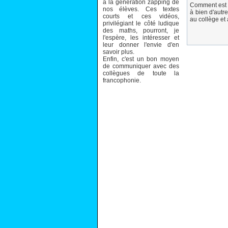
à la génération zapping de
Comment est n
nos élèves. Ces textes
à bien d'autr
courts et ces vidéos,
au collège et 
privilégiant le côté ludique
des maths, pourront, je
l'espère, les intéresser et
leur donner l'envie d'en
savoir plus.
Enfin, c'est un bon moyen
de communiquer avec des
collègues de toute la
francophonie.