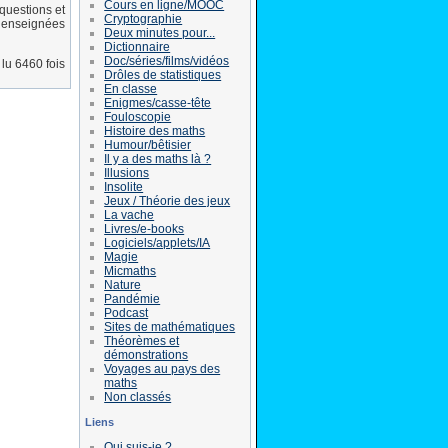
Cours en ligne/MOOC
 questions et
Cryptographie
s enseignées
Deux minutes pour...
Dictionnaire
Doc/séries/films/vidéos
lu 6460 fois
Drôles de statistiques
En classe
Enigmes/casse-tête
Fouloscopie
Histoire des maths
Humour/bêtisier
Il y a des maths là ?
Illusions
Insolite
Jeux / Théorie des jeux
La vache
Livres/e-books
Logiciels/applets/IA
Magie
Micmaths
Nature
Pandémie
Podcast
Sites de mathématiques
Théorèmes et
démonstrations
Voyages au pays des
maths
Non classés
Liens
Qui suis-je ?