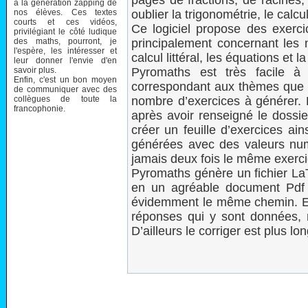
pages de fractions, de racine
à la génération zapping de
nos élèves. Ces textes
oublier la trigonométrie, le calcu
courts et ces vidéos,
Ce logiciel propose des exerci
privilégiant le côté ludique
des maths, pourront, je
principalement concernant les 
l'espère, les intéresser et
calcul littéral, les équations et l
leur donner l'envie d'en
savoir plus.
Pyromaths est très facile à u
Enfin, c'est un bon moyen
correspondant aux thèmes que l
de communiquer avec des
collègues de toute la
nombre d’exercices à générer. E
francophonie.
après avoir renseigné le dossi
créer un feuille d’exercices ain
générées avec des valeurs numé
jamais deux fois le même exerci
Pyromaths génère un fichier LaT
en un agréable document Pdf d
évidemment le même chemin. Et 
réponses qui y sont données, m
D’ailleurs le corriger est plus lo