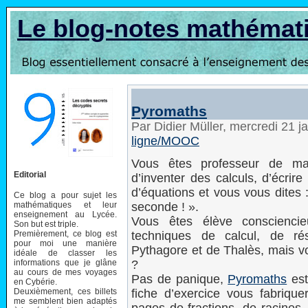
Le blog-notes mathémat
Pyromaths
Par Didier Müller, mercredi 21 
ligne/MOOC
Vous êtes professeur de ma
Editorial
d’inventer des calculs, d’écrire
d’équations et vous vous dites 
Ce blog a pour sujet les
mathématiques et leur
seconde ! ».
enseignement au Lycée.
Vous êtes élève consciencie
Son but est triple.
Premièrement, ce blog est
techniques de calcul, de ré
pour moi une manière
Pythagore et de Thalès, mais vo
idéale de classer les
informations que je glâne
?
au cours de mes voyages
Pas de panique,
Pyromaths
est
en Cybérie.
Deuxièmement, ces billets
fiche d’exercice vous fabriqu
me semblent bien adaptés