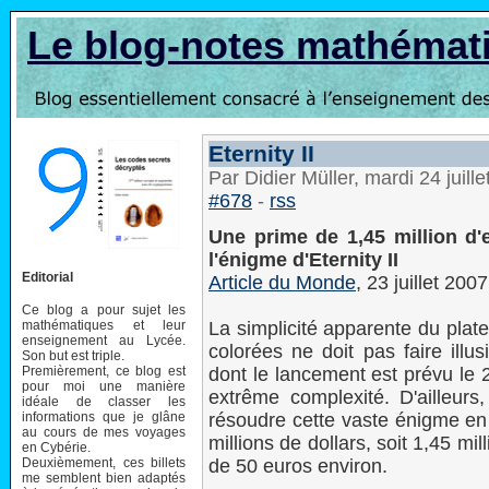
Le blog-notes mathémat
Eternity II
Par Didier Müller, mardi 24 juil
#678
-
rss
Une prime de 1,45 million d
l'énigme d'Eternity II
Editorial
Article du Monde
, 23 juillet 2007
Ce blog a pour sujet les
mathématiques et leur
La simplicité apparente du plat
enseignement au Lycée.
colorées ne doit pas faire illu
Son but est triple.
Premièrement, ce blog est
dont le lancement est prévu le 2
pour moi une manière
extrême complexité. D'ailleurs
idéale de classer les
informations que je glâne
résoudre cette vaste énigme en
au cours de mes voyages
millions de dollars, soit 1,45 mil
en Cybérie.
Deuxièmement, ces billets
de 50 euros environ.
me semblent bien adaptés