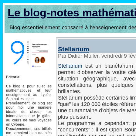
Le blog-notes mathémat
Stellarium
Par Didier Müller, vendredi 9 fé
Stellarium
est un planétarium t
permet d’observer la voûte cél
Editorial
situation géographique, ave
constellations, plus quelques
Ce blog a pour sujet les
mathématiques et leur
brillantes.
enseignement au Lycée.
Stellarium possède certaines li
Son but est triple.
Premièrement, ce blog est
"que" les 120 000 étoiles référen
pour moi une manière
une quarantaine d’objets de Mess
idéale de classer les
informations que je glâne
plus puissant.
au cours de mes voyages
Le programme a cependant po
en Cybérie.
Deuxièmement, ces billets
"concurrents" : il est Open Sou
me semblent bien adaptés