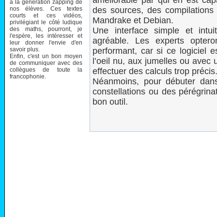
améliorable par qui en est capa
à la génération zapping de
nos élèves. Ces textes
des sources, des compilation
courts et ces vidéos,
Mandrake et Debian.
privilégiant le côté ludique
des maths, pourront, je
Une interface simple et intuiti
l'espère, les intéresser et
agréable. Les experts opter
leur donner l'envie d'en
savoir plus.
performant, car si ce logiciel 
Enfin, c'est un bon moyen
l’oeil nu, aux jumelles ou avec 
de communiquer avec des
collègues de toute la
effectuer des calculs trop précis
francophonie.
Néanmoins, pour débuter dans 
constellations ou des pérégrina
bon outil.